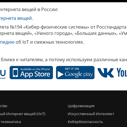
Интернета вещей в России:
тернета вещей
.
ета №194 «Кибер-физические системы» от Росстандарта 
рнета вещей», «Умного города», «Больших данных», «Ум
опедию
об IoT и смежных технологиях.
 ближе к читателям, а потому используем различные ка
ство
Цифровизация
ый Интернет вещей (IIoT)
Искусственный Интеллект
 телематика
Кибербезопасность