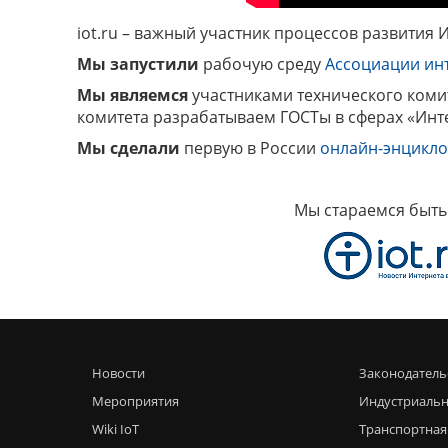
i
ot.ru – важный участник процессов развития 
Мы запустили
рабочую среду
Ассоциации ин
Мы являемся
участниками технического комит
комитета разрабатываем ГОСТы в сферах «Инте
Мы сделали
первую в России
онлайн-энцикл
Мы стараемся быть
Новости
Законодатель
Мероприятия
Индустриальн
Wiki IoT
Транспортная