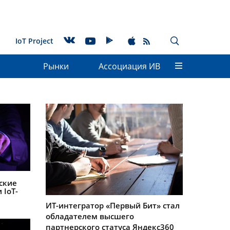
IoT Project
Рынки
Ассоциация ИВ
ские
 IoT-
ИТ-интегратор «Первый Бит» стал
обладателем высшего
партнерского статуса Яндекс360