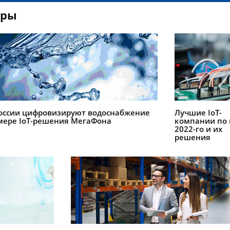
оры
России цифровизируют водоснабжение
Лучшие IoT-
мере IoT-решения МегаФона
компании по 
2022-го и их
решения