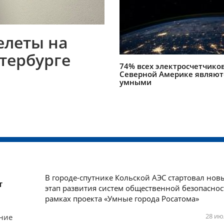
елеты на
тербурге
74% всех электросчетчиков
Северной Америке являют
умными
В городе-спутнике Кольской АЭС стартовал нов
т
этап развития систем общественной безопаснос
рамках проекта «Умные города Росатома»
28 ию
ание