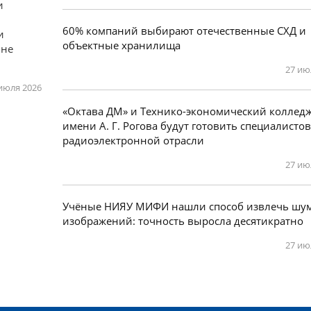
и
60% компаний выбирают отечественные СХД и
и
объектные хранилища
 не
27 ию
июля 2026
«Октава ДМ» и Технико-экономический коллед
имени А. Г. Рогова будут готовить специалистов
радиоэлектронной отрасли
27 ию
Учëные НИЯУ МИФИ нашли способ извлечь шум
изображений: точность выросла десятикратно
27 ию