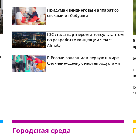
Придуман вендинговый аппарат со
снеками от бабушки
IDC стала партнером и консультантом
по разработке концепции Smart
В
Almaty
п
и
В России совершили первую в мире
Б
блокчейн-сделку с нефтепродуктами
П
н
К
с
Городская среда