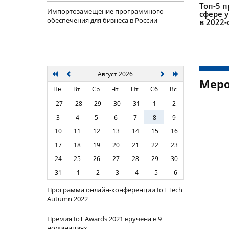
Топ-5 п
Импортозамещение программного
сфере 
обеспечения для бизнеса в России
в 2022-
Август 2026
Меро
Пн
Вт
Ср
Чт
Пт
Сб
Вс
27
28
29
30
31
1
2
3
4
5
6
7
8
9
10
11
12
13
14
15
16
17
18
19
20
21
22
23
24
25
26
27
28
29
30
31
1
2
3
4
5
6
Программа онлайн-конференции IoT Tech
Autumn 2022
Премия IoT Awards 2021 вручена в 9
номинациях