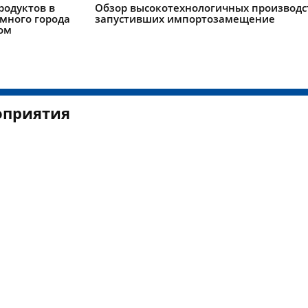
родуктов в
Обзор высокотехнологичных производс
умного города
запустивших импортозамещение
ом
приятия