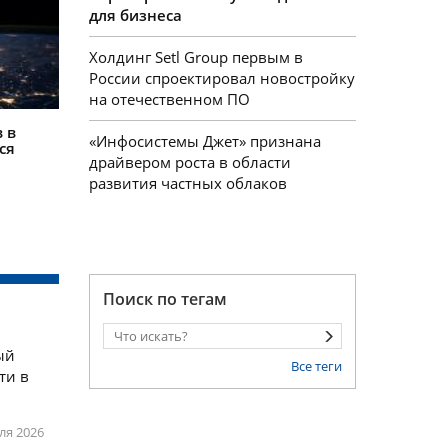
для бизнеса
Холдинг Setl Group первым в
России спроектировал новостройку
на отечественном ПО
 в
«Инфосистемы Джет» признана
ся
драйвером роста в области
развития частных облаков
Поиск по тегам
ый
Все теги
ти в
ля 2026