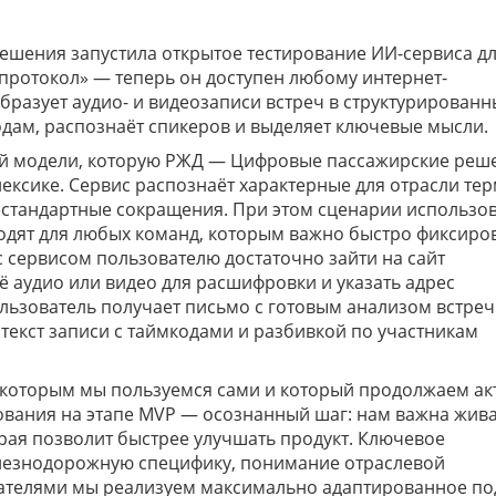
шения запустила открытое тестирование ИИ-сервиса д
ротокол» — теперь он доступен любому интернет-
разует аудио- и видеозаписи встреч в структурированн
дам, распознаёт спикеров и выделяет ключевые мысли.
вой модели, которую РЖД — Цифровые пассажирские реш
ксике. Сервис распознаёт характерные для отрасли те
стандартные сокращения. При этом сценарии использо
одят для любых команд, которым важно быстро фиксиро
с сервисом пользователю достаточно зайти на сайт
оё аудио или видео для расшифровки и указать адрес
льзователь получает письмо с готовым анализом встреч
текст записи с таймкодами и разбивкой по участникам
, которым мы пользуемся сами и который продолжаем ак
рования на этапе MVP — осознанный шаг: нам важна жива
орая позволит быстрее улучшать продукт. Ключевое
лезнодорожную специфику, понимание отраслевой
ователями мы реализуем максимально адаптированное по