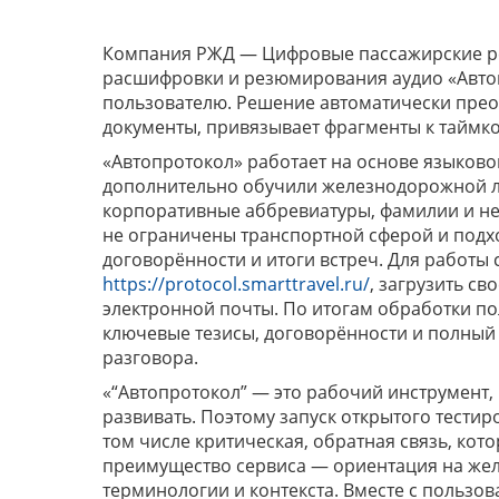
Компания РЖД — Цифровые пассажирские ре
расшифровки и резюмирования аудио «Автоп
пользователю. Решение автоматически преоб
документы, привязывает фрагменты к таймко
«Автопротокол» работает на основе языко
дополнительно обучили железнодорожной ле
корпоративные аббревиатуры, фамилии и не
не ограничены транспортной сферой и подх
договорённости и итоги встреч. Для работы 
https://protocol.smarttravel.ru/
, загрузить св
электронной почты. По итогам обработки по
ключевые тезисы, договорённости и полный 
разговора.
«“Автопротокол” — это рабочий инструмент
развивать. Поэтому запуск открытого тести
том числе критическая, обратная связь, кот
преимущество сервиса — ориентация на же
терминологии и контекста. Вместе с польз