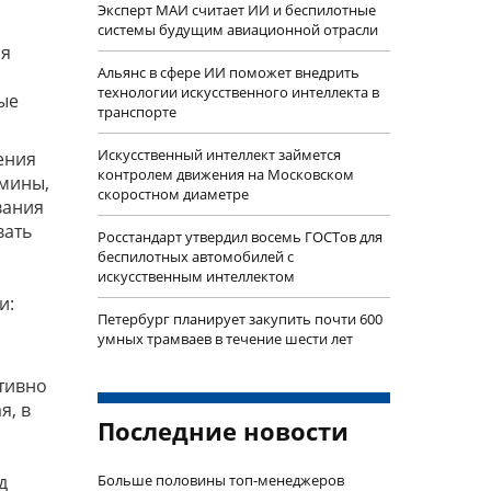
Эксперт МАИ считает ИИ и беспилотные
системы будущим авиационной отрасли
ля
Альянс в сфере ИИ поможет внедрить
технологии искусственного интеллекта в
ые
транспорте
Искусственный интеллект займется
ения
контролем движения на Московском
рмины,
скоростном диаметре
вания
вать
Росстандарт утвердил восемь ГОСТов для
беспилотных автомобилей с
искусственным интеллектом
и:
Петербург планирует закупить почти 600
умных трамваев в течение шести лет
тивно
я, в
Последние новости
д
Больше половины топ-менеджеров