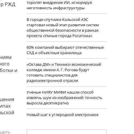
торопят внедрение ИИ, игнорируя
ор РЖД
неготовность инфраструктуры
В городе-спутнике Кольской АЭС
стартовал новый этап развития систем
общественной безопасности в рамках
проекта «Умные города Росатома»
60% компаний выбирают отечественные
СХД и объектные хранилища
аниям
ного
«Октава ДМ» и Технико-экономический
ботки и
колледж имени А. Г. Рогова будут
готовить специалистов для
радиоэлектронной отрасли
Учëные НИЯУ МИФИ нашли способ
извлечь шум из изображений: точность
ешения
выросла десятикратно
ципах
льской
Новый шаг к углеродной электронике
удить