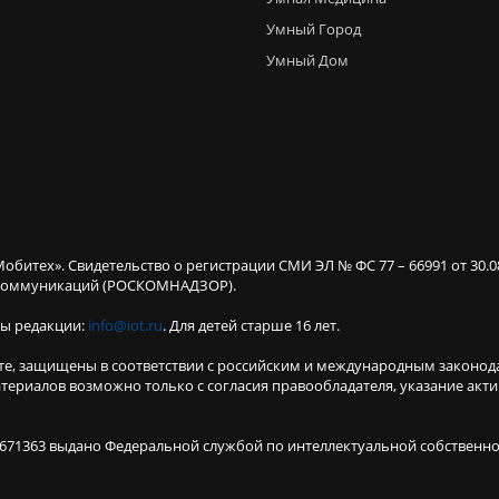
Умный Город
Умный Дом
Мобитех». Свидетельство о регистрации СМИ ЭЛ № ФС 77 – 66991 от 30.
х коммуникаций (РОСКОМНАДЗОР).
ты редакции:
info@iot.ru
. Для детей старше 16 лет.
те, защищены в соответствии с российским и международным законод
териалов возможно только с согласия правообладателя, указание акт
671363 выдано Федеральной службой по интеллектуальной собственнос