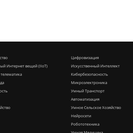
ство
Цифровизация
ый Интернет вещей (IIoT)
Искусственный Интеллект
 телематика
Кибербезопасность
еда
Микроэлектроника
ость
Умный Транспорт
Автоматизация
яйство
Умное Сельское Хозяйство
Нейросети
Робототехника
Умная Медицина