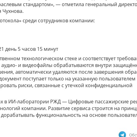
траслевым стандартом», — отметила генеральный директ
 Чухнова.
ротокола» среди сотрудников компании:
1 день 5 часов 15 минут
ственном технологическом стеке и соответствует требов
е аудио- и видеофайлы обрабатываются внутри защищён
ния, автоматически удаляются после завершения обра
 документ поступает только на указанную пользователем
ровать риски, связанные с утечкой конфиденциальной
дах в ИИ-лаборатории РЖД — Цифровые пассажирские р
хнологий компании. Развитие сервиса строится на прин
о дорабатывать функциональность на основе пользовате
Обс