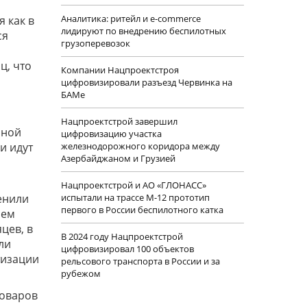
Аналитика: ритейл и e-commerce
я как в
лидируют по внедрению беспилотных
ся
грузоперевозок
ц, что
Компании Нацпроектстроя
цифровизировали разъезд Червинка на
БАМе
Нацпроектстрой завершил
нной
цифровизацию участка
и идут
железнодорожного коридора между
Азербайджаном и Грузией
Нацпроектстрой и АО «ГЛОНАСС»
енили
испытали на трассе М-12 прототип
первого в России беспилотного катка
нем
цев, в
В 2024 году Нацпроектстрой
ли
цифровизировал 100 объектов
тизации
рельсового транспорта в России и за
рубежом
товаров