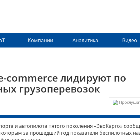
IoT
Компании
Аналитика
Видео
 e-commerce лидируют по
ных грузоперевозок
Прослушат
порта и автопилота пятого поколения «ЭвоКарго» сооб
о которым за прошедший год показатели беспилотных н
й выросли втрое.