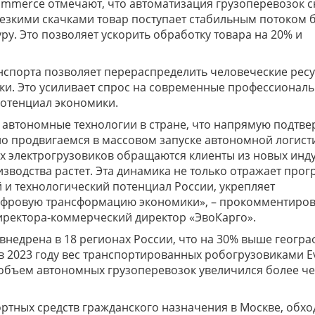
ommerce отмечают, что автоматизация грузоперевозок 
резкими скачками товар поступает стабильным потоком 
ру. Это позволяет ускорить обработку товара на 20% и
спорта позволяет перераспределить человеческие ресу
ики. Это усиливает спрос на современные профессионал
отенциал экономики.
 автономные технологии в стране, что напрямую подтв
о продвигаемся в массовом запуске автономной логист
ых электрогрузовиков обращаются клиенты из новых инд
зводства растет. Эта динамика не только отражает прог
 и технологический потенциал России, укрепляет
цифровую трансформацию экономики», – прокомментиро
иректора-коммерческий директор «ЭвоКарго».
внедрена в 18 регионах России, что на 30% выше геогр
то в 2023 году вес транспортированных робогрузовиками E
да объем автономных грузоперевозок увеличился более че
ртных средств гражданского назначения в Москве, обхо