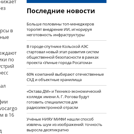
снижает
без
Последние новости
Больше половины топ-менеджеров
торопят внедрение ИИ, игнорируя
рсы в
неготовность инфраструктуры
ьные
В городе-спутнике Кольской АЭС
стартовал новый этап развития систем
ерждают
общественной безопасности в рамках
ики по
проекта «Умные города Росатома»
устрий
ресс
60% компаний выбирают отечественные
СХД и объектные хранилища
вал
«Октава ДМ» и Технико-экономический
колледж имени А. Г. Рогова будут
афии
готовить специалистов для
радиоэлектронной отрасли
vocargo
м в 16
Учëные НИЯУ МИФИ нашли способ
извлечь шум из изображений: точность
выросла десятикратно
д