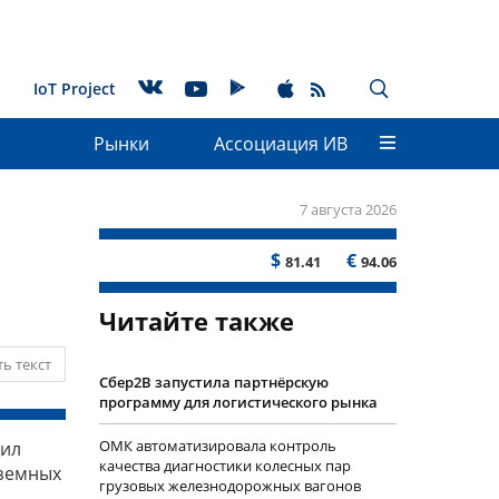
IoT Project
Рынки
Ассоциация ИВ
7 августа 2026
$
€
81.41
94.06
Читайте также
ь текст
Сбер2B запустила партнёрскую
программу для логистического рынка
ОМК автоматизировала контроль
щил
качества диагностики колесных пар
аземных
грузовых железнодорожных вагонов