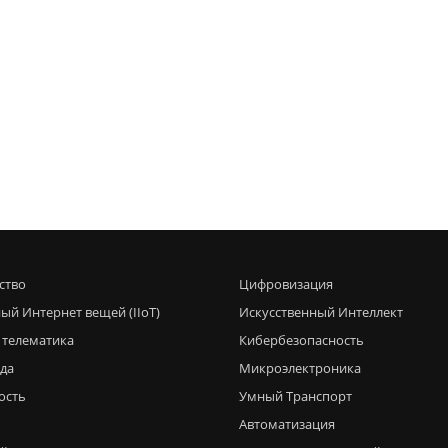
ство
Цифровизация
ый Интернет вещей (IIoT)
Искусственный Интеллект
 телематика
Кибербезопасность
еда
Микроэлектроника
ость
Умный Транспорт
Автоматизация