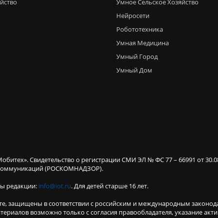
яйство
Умное Сельское Хозяйство
Нейросети
Робототехника
Умная Медицина
Умный Город
Умный Дом
Мобитех». Свидетельство о регистрации СМИ ЭЛ № ФС 77 – 66991 от 30.
х коммуникаций (РОСКОМНАДЗОР).
ты редакции:
info@iot.ru
. Для детей старше 16 лет.
те, защищены в соответствии с российским и международным законод
териалов возможно только с согласия правообладателя, указание акт