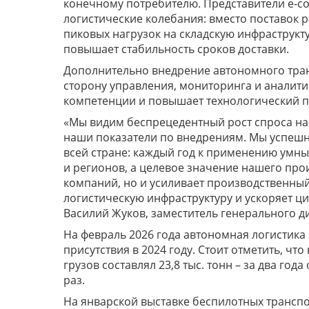
конечному потребителю. Представители e‑c
логистические колебания: вместо поставок 
пиковых нагрузок на складскую инфраструкту
повышает стабильность сроков доставки.
Дополнительно внедрение автономного тран
сторону управления, мониторинга и аналит
компетенции и повышает технологический п
«Мы видим беспрецедентный рост спроса на
наши показатели по внедрениям. Мы успешн
всей стране: каждый год к применению умн
и регионов, а целевое значение нашего прои
компаний, но и усиливает производственный
логистическую инфраструктуру и ускоряет 
Василий Жуков, заместитель генерального д
На февраль 2026 года автономная логистика 
присутствия в 2024 году. Стоит отметить, ч
грузов составлял 23,8 тыс. тонн – за два го
раз.
На январской выставке беспилотных транспо