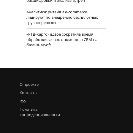
расшифровки и анализа встреч
Аналитика: ритейл и e-commerce
лидируют по внедрению беспилотных
грузоперевозок
«РТД-Карго» вдвое сократила время
обработки заявок с помощью CRM на
базе BPMSoft
О проекте
Контакты
RSS
Политика
конфиденциальности