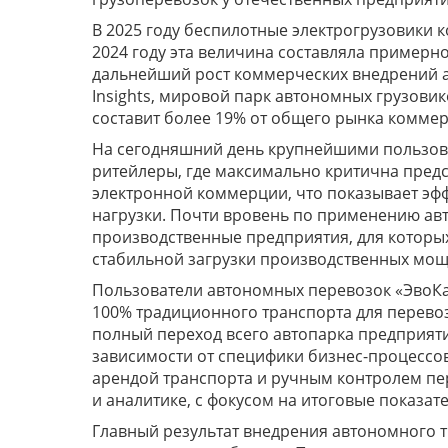
В 2025 году беспилотные электрогрузовики к
2024 году эта величина составляла примерно
дальнейший рост коммерческих внедрений а
Insights, мировой парк автономных грузовико
составит более 19% от общего рынка коммер
На сегодняшний день крупнейшими пользова
ритейлеры, где максимально критична предс
электронной коммерции, что показывает эф
нагрузки. Почти вровень по применению ав
производственные предприятия, для которы
стабильной загрузки производственных мощ
Пользователи автономных перевозок «ЭвоКа
100% традиционного транспорта для перево
полный переход всего автопарка предприят
зависимости от специфики бизнес-процессов
арендой транспорта и ручным контролем пе
и аналитике, с фокусом на итоговые показат
Главный результат внедрения автономного т