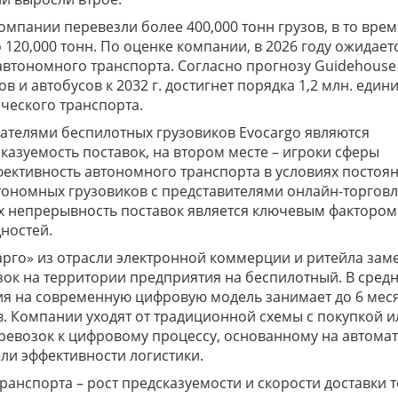
омпании перевезли более 400,000 тонн грузов, в то врем
 120,000 тонн. По оценке компании, в 2026 году ожидает
втономного транспорта. Согласно прогнозу Guidehouse
в и автобусов к 2032 г. достигнет порядка 1,2 млн. едини
ческого транспорта.
телями беспилотных грузовиков Evocargo являются
казуемость поставок, на втором месте – игроки сферы
фективность автономного транспорта в условиях постоя
тономных грузовиков с представителями онлайн-торговл
х непрерывность поставок является ключевым фактором
ностей.
рго» из отрасли электронной коммерции и ритейла зам
зок на территории предприятия на беспилотный. В сред
ия на современную цифровую модель занимает до 6 меся
. Компании уходят от традиционной схемы с покупкой и
ревозок к цифровому процессу, основанному на автома
ели эффективности логистики.
ранспорта – рост предсказуемости и скорости доставки 