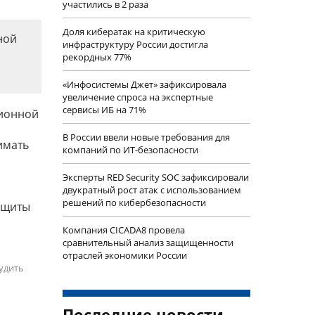
участились в 2 раза
Доля кибератак на критическую
ной
инфраструктуру России достигла
рекордных 77%
«Инфосистемы Джет» зафиксировала
увеличение спроса на экспертные
сервисы ИБ на 71%
ционной
В России ввели новые требования для
имать
компаний по ИТ-безопасности
Эксперты RED Security SOC зафиксировали
двукратный рост атак с использованием
решений по кибербезопасности
ащиты
Компания CICADA8 провела
сравнительный анализ защищенности
отраслей экономики России
удить
Последние новости