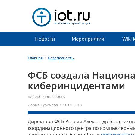
Новости
Мероприятия
Wiki 
Главная
/
Безопасность
ФСБ создала Национа
киберинцидентами
кибербезопасность
Дарья Кузичева / 10.09.2018
Директора ФСБ России Александр Бортников
координационного центра по компьютерным 
зарегистрирован 6 сентября и
опубликован
в