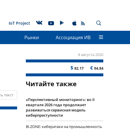
IoT Project
Рынки
Ассоциация ИВ
8 августа 2026
$
€
82.17
94.84
Читайте также
ь текст
«Перспективный мониторинг»: во II
квартале 2026 года продолжает
развиваться сервисная модель
киберпреступности
BI.ZONE: кибератаки на промышленность