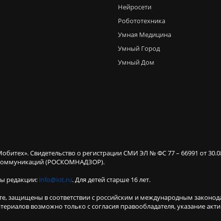
Нейросети
Робототехника
Умная Медицина
Умный Город
Умный Дом
Мобитех». Свидетельство о регистрации СМИ ЭЛ № ФС 77 – 66991 от 30.
х коммуникаций (РОСКОМНАДЗОР).
ты редакции:
info@iot.ru
. Для детей старше 16 лет.
те, защищены в соответствии с российским и международным законод
териалов возможно только с согласия правообладателя, указание акт