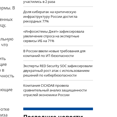
участились в 2 раза
ормы. В
Доля кибератак на критическую
инфраструктуру России достигла
сенных
рекордных 77%
цу,
«Инфосистемы Джет» зафиксировала
увеличение спроса на экспертные
ельную
сервисы ИБ на 71%
 что
В России ввели новые требования для
компаний по ИТ-безопасности
ить
ющие
Эксперты RED Security SOC зафиксировали
 в
двукратный рост атак с использованием
ичность
решений по кибербезопасности
Компания CICADA8 провела
вающие
сравнительный анализ защищенности
отраслей экономики России
ботке
лиза
Последние новости