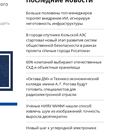
ного
Больше половины топ-менеджеров
торопят внедрение ИИ, игнорируя
удить
неготовность инфраструктуры
В городе-спутнике Кольской АЭС
стартовал новый этап развития систем
общественной безопасности в рамках
проекта «Умные города Росатома»
60% компаний выбирают отечественные
СХД и объектные хранилища
«Октава ДМ» и Технико-экономический
колледж имени А. Г. Рогова будут
готовить специалистов для
радиоэлектронной отрасли
Учëные НИЯУ МИФИ нашли способ
извлечь шум из изображений: точность
выросла десятикратно
Новый шаг к углеродной электронике