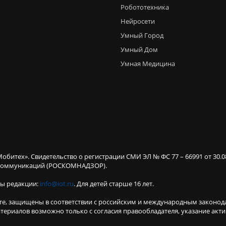
Робототехника
Нейросети
Умный Город
Умный Дом
Умная Медицина
Мобитех». Свидетельство о регистрации СМИ ЭЛ № ФС 77 – 66991 от 30.
х коммуникаций (РОСКОМНАДЗОР).
ты редакции:
info@iot.ru
. Для детей старше 16 лет.
те, защищены в соответствии с российским и международным законод
териалов возможно только с согласия правообладателя, указание акт