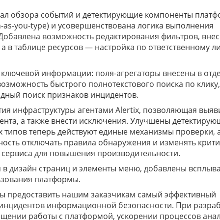
ал обзора событий и детектирующие компоненты платф
ch-as-you-type) и усовершенствована логика выполнения
. Добавлена возможность редактирования фильтров, вне
а в таблице ресурсов — настройка по ответственному ли
к ключевой информации: поля-агрегаторы внесены в отд
возможность быстрого полнотекстового поиска по клику,
одный поиск признаков инцидентов.
тия инфраструктуры агентами Alertix, позволяющая выяв
гента, а также внести исключения. Улучшены детектиру
ех типов теперь действуют единые механизмы проверки, а
ность отключать правила обнаружения и изменять крит
 сервиса для повышения производительности.
ния в дизайн страниц и элементы меню, добавлены всплы
ьзования платформы.
обы предоставить нашим заказчикам самый эффективный
 инцидентов информационной безопасности. При разра
рощении работы с платформой, ускорении процессов ана