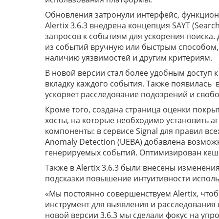
Обновления затронули интерфейс, функцион
Alertix 3.6.3 внедрена концепция SAYT (Sear
запросов к событиям для ускорения поиска
из событий вручную или быстрым способом, 
наличию уязвимостей и другим критериям.
В новой версии стал более удобным доступ 
вкладку каждого события. Также появилась 
ускоряет расследование подозрений и своб
Кроме того, создана страница оценки покры
хосты, на которые необходимо установить а
компоненты: в сервисе Signal для правил вс
Anomaly Detection (UEBA) добавлена возмож
генерируемых событий. Оптимизирован кеш
Также в Alertix 3.6.3 были внесены измене
подсказки повышение интуитивности испол
«Мы постоянно совершенствуем Alertix, чт
инструмент для выявления и расследования
новой версии 3.6.3 мы сделали фокус на уп