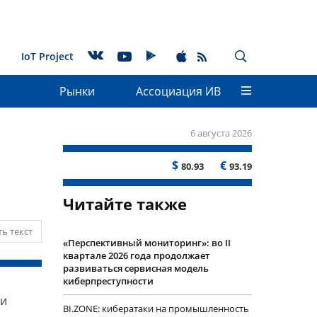
IoT Project
Рынки
Ассоциация ИВ
6 августа 2026
$
€
80.93
93.19
Читайте также
ь текст
«Перспективный мониторинг»: во II
квартале 2026 года продолжает
развиваться сервисная модель
киберпреступности
ти
BI.ZONE: кибератаки на промышленность