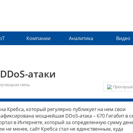
IoT
Компании
Аналитика
Видео
 DDoS-атаки
проводная связь
Прослушат
на Кребса, который регулярно публикует на нем свои
зафиксирована мощнейшая DDoS-атака – 670 Гигабит в се
портал в Интернете, который за определенную сумму ден
м не менее, сайт Кребса стал не единственным, куда