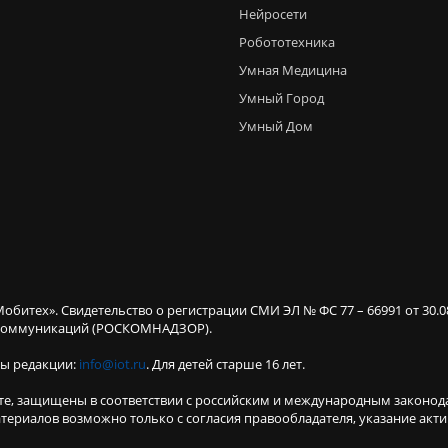
Нейросети
Робототехника
Умная Медицина
Умный Город
Умный Дом
Мобитех». Свидетельство о регистрации СМИ ЭЛ № ФС 77 – 66991 от 30.
х коммуникаций (РОСКОМНАДЗОР).
ты редакции:
info@iot.ru
. Для детей старше 16 лет.
те, защищены в соответствии с российским и международным законод
териалов возможно только с согласия правообладателя, указание акт