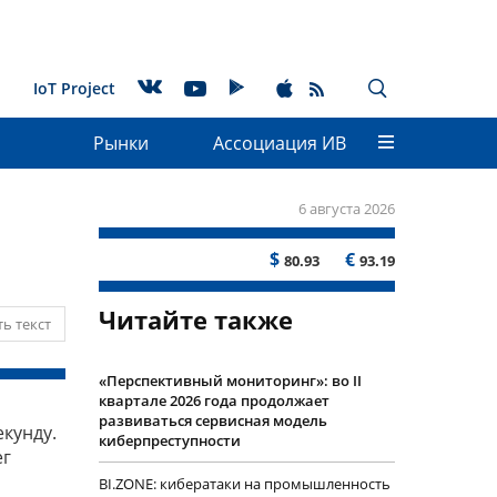
IoT Project
Рынки
Ассоциация ИВ
6 августа 2026
$
€
80.93
93.19
Читайте также
ь текст
«Перспективный мониторинг»: во II
квартале 2026 года продолжает
развиваться сервисная модель
кунду.
киберпреступности
ег
BI.ZONE: кибератаки на промышленность