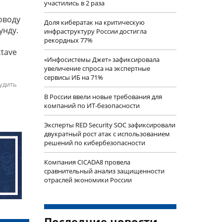
участились в 2 раза
оводу
Доля кибератак на критическую
унду.
инфраструктуру России достигла
рекордных 77%
ctave
«Инфосистемы Джет» зафиксировала
увеличение спроса на экспертные
сервисы ИБ на 71%
удить
В России ввели новые требования для
компаний по ИТ-безопасности
Эксперты RED Security SOC зафиксировали
двукратный рост атак с использованием
решений по кибербезопасности
Компания CICADA8 провела
сравнительный анализ защищенности
отраслей экономики России
Последние новости