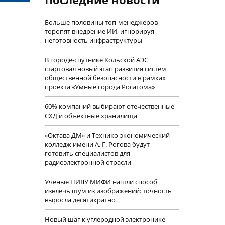
Больше половины топ-менеджеров
торопят внедрение ИИ, игнорируя
неготовность инфраструктуры
В городе-спутнике Кольской АЭС
стартовал новый этап развития систем
общественной безопасности в рамках
проекта «Умные города Росатома»
60% компаний выбирают отечественные
СХД и объектные хранилища
«Октава ДМ» и Технико-экономический
колледж имени А. Г. Рогова будут
готовить специалистов для
радиоэлектронной отрасли
Учëные НИЯУ МИФИ нашли способ
извлечь шум из изображений: точность
выросла десятикратно
Новый шаг к углеродной электронике