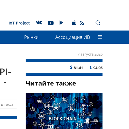
IoT Project
Рынки
Ассоциация ИВ
7 августа 2026
$
€
81.41
94.06
PI-
 -
Читайте также
ь текст
и