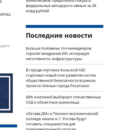
Минкомсвязь предложила покрыть
м
федеральные автодороги связью за 28
млрд рублей
зины,
Последние новости
удить
Больше половины топ-менеджеров
торопят внедрение ИИ, игнорируя
неготовность инфраструктуры
В городе-спутнике Кольской АЭС
стартовал новый этап развития систем
общественной безопасности в рамках
проекта «Умные города Росатома»
60% компаний выбирают отечественные
СХД и объектные хранилища
«Октава ДМ» и Технико-экономический
колледж имени А. Г. Рогова будут
готовить специалистов для
радиоэлектронной отрасли