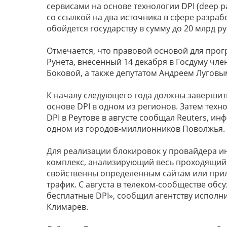
сервисами на основе технологии DPI (deep pa
со ссылкой на два источника в сфере разраб
обойдется государству в сумму до 20 млрд р
Отмечается, что правовой основой для про
Рунета, внесенный 14 декабря в Госдуму ч
Боковой, а также депутатом Андреем Луговы
К началу следующего года должны заверши
основе DPI в одном из регионов. Затем техн
DPI в Реутове в августе сообщал Reuters, 
одном из городов-миллионников Поволжья.
Для реализации блокировок у провайдера и
комплекс, анализирующий весь проходящий
свойственны определенным сайтам или прил
трафик. С августа в телеком-сообществе обс
бесплатные DPI», сообщил агентству испол
Климарев.