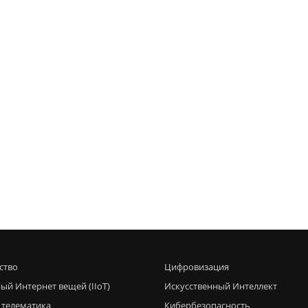
ство
Цифровизация
ый Интернет вещей (IIoT)
Искусственный Интеллект
 телематика
Кибербезопасность