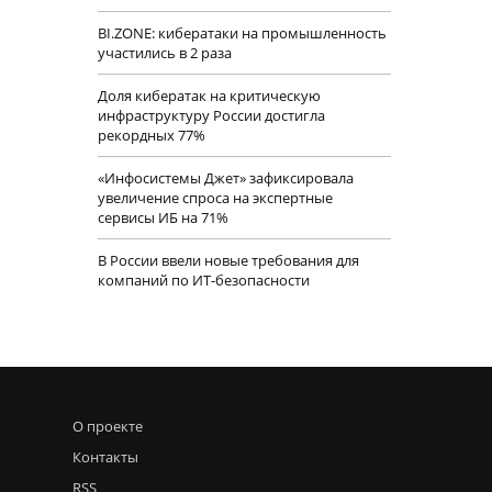
BI.ZONE: кибератаки на промышленность
участились в 2 раза
Доля кибератак на критическую
инфраструктуру России достигла
рекордных 77%
«Инфосистемы Джет» зафиксировала
увеличение спроса на экспертные
сервисы ИБ на 71%
В России ввели новые требования для
компаний по ИТ-безопасности
О проекте
Контакты
RSS