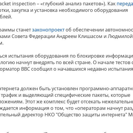
cket inspection – «глубокий анализ пакетов»). Как
переда
отки, закупка и установка необходимого оборудования
ублей.
граммы станет
законопроект
об обеспечении автономнос
ленами Совета Федерации Андреем Клишасом и Людмилой
м.
ться испытания оборудования по блокировке информаци
ологию начнут внедрять по всей стране. О начале тестов 
информатор BBC сообщил о начавшихся недавно испытания
нтернета должен быть установлен программно-аппарат
 трафик и выделяющий специфические пакеты, которые
ожениям. Этот же комплекс будет отсекать нежелатель
уждается информация о том, что «операторам начнут раз
нительный директор НКО "Общество защиты интернета" 