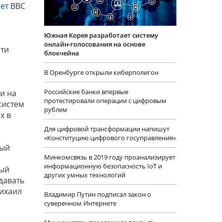
ет
BBC
Южная Корея разработает систему
онлайн-голосования на основе
ти
блокчейна
В Оренбурге открыли киберполигон
Российские банки впервые
и на
протестировали операции с цифровым
систем
рублем
х в
Для цифровой трансформации напишут
«Конституцию цифрового госуправления»
ный
Минкомсвязь в 2019 году проанализирует
информационную безопасность IoT и
ный
других умных технологий
давать
Михаил
Владимир Путин подписал закон о
суверенном Интернете