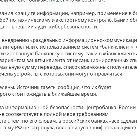
вания к защите информации, например, применение в б
ой по техническому и экспортному контролю. Банки об
ода — внешний аудит кибербезопасности.
 по внедрению «раздельных информационно-коммуникац
 интернет или с использованием систем «банк-клиент», 
изированную банковскую систему, так и в «банк-клиенты
 вариантом защиты клиента от несанкционированных сп
мальную сумму перевода, список возможных получател
чень устройств, с которых они могут отправляться.
лены. Источник газеты сообщил, что их будет
рого стоит ожидать в ближайшее время.
нта информационной безопасности Центробанка России
не соответствует в полной мере требованиям
е с тем, по его словам, в российских банках «все сдела
истему РФ не затронула волна вирусов-шифровальщиков