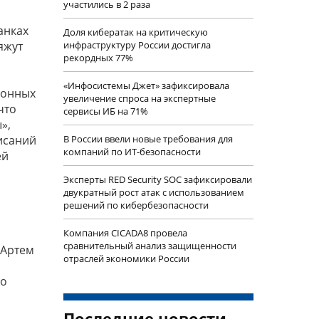
участились в 2 раза
анках
Доля кибератак на критическую
яжут
инфраструктуру России достигла
рекордных 77%
«Инфосистемы Джет» зафиксировала
ионных
увеличение спроса на экспертные
что
сервисы ИБ на 71%
»,
исаний
В России ввели новые требования для
компаний по ИТ-безопасности
ей
Эксперты RED Security SOC зафиксировали
двукратный рост атак с использованием
решений по кибербезопасности
Компания CICADA8 провела
сравнительный анализ защищенности
 Артем
отраслей экономики России
но
.
Последние новости