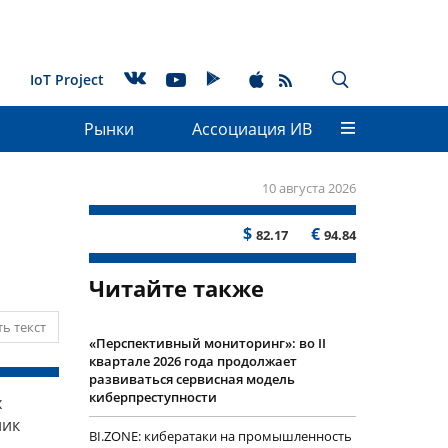
IoT Project
Рынки
Ассоциация ИВ
10 августа 2026
$
€
82.17
94.84
Читайте также
ь текст
«Перспективный мониторинг»: во II
квартале 2026 года продолжает
развиваться сервисная модель
киберпреступности
х
ник
BI.ZONE: кибератаки на промышленность