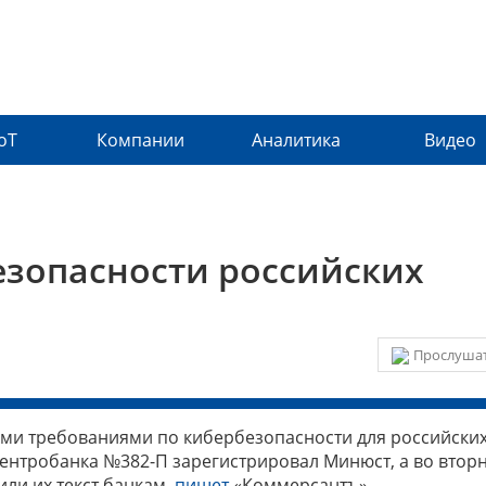
IoT
Компании
Аналитика
Видео
езопасности российских
Прослушат
ми требованиями по кибербезопасности для российски
Центробанка №382-П зарегистрировал Минюст, а во втор
ли их текст банкам,
пишет
«Коммерсантъ».