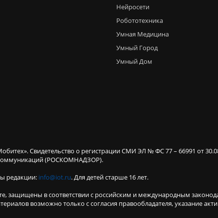
Нейросети
Робототехника
Умная Медицина
Умный Город
Умный Дом
Мобитех». Свидетельство о регистрации СМИ ЭЛ № ФС 77 – 66991 от 30.
х коммуникаций (РОСКОМНАДЗОР).
ты редакции:
info@iot.ru
. Для детей старше 16 лет.
те, защищены в соответствии с российским и международным законод
териалов возможно только с согласия правообладателя, указание акт