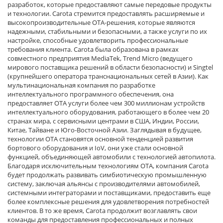
разработок, которые предоставляют самые передовые продукты
и технологии. Carota стремится предоставлять расширяемые и
высокопроизводительные OTA-решения, которые являются
надежными, стабильными и безопасными, а также услуги по их
настройке, способные удовлетворить профессиональные
требования клиента. Carota была образована в рамках
совместного предприятия MediaTek, Trend Micro (ведущего
мирового поставщика решений в области безопасности) и Singtel
(крупнейшего оператора транснациональных сетей в Азии). Как
мультинациональная компания по разработке
интеллектуального программного обеспечения, она
предоставляет OTA услуги более чем 300 миллионам устройств
интеллектуального оборудования, работающего в более чем 20
странах мира, с сервисными центрами в США, Индии, России,
Китае, Тайване и Юго-Восточной Азии. Заглядывая в будущее,
технологии OTA становятся основной тенденцией развития
бортового оборудования и IoV, они уже стали основной
функцией, объединяющей автомобили с технологией автопилота.
Благодаря исключительным технологиям OTA, компания Carota
будет продолжать развивать симбиотическую промышленную
систему, заключая альянсы с производителями автомобилей,
системными интеграторами и поставщиками, предоставить еще
более комплексные решения для удовлетворения потребностей
клиентов. В то же время, Carota продолжит возглавлять свои
команды для предоставления профессиональных и полных