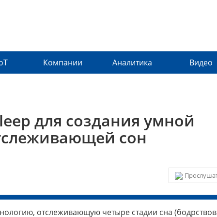
IoT
Компании
Аналитика
Видео
leep для создания умной
отслеживающей сон
Прослушат
хнологию, отслеживающую четыре стадии сна (бодрствов