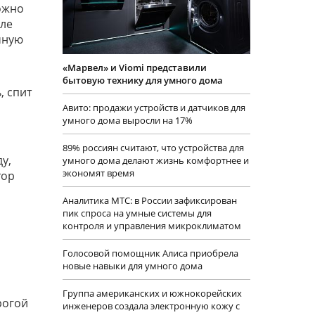
ожно
еле
мную
«Марвел» и Viomi представили
бытовую технику для умного дома
, спит
Авито: продажи устройств и датчиков для
умного дома выросли на 17%
89% россиян считают, что устройства для
у,
умного дома делают жизнь комфортнее и
экономят время
тор
Аналитика МТС: в России зафиксирован
пик спроса на умные системы для
контроля и управления микроклиматом
Голосовой помощник Алиса приобрела
новые навыки для умного дома
Группа американских и южнокорейских
рогой
инженеров создала электронную кожу с