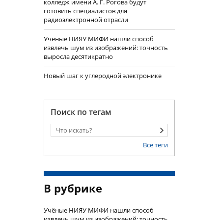
колледж имени А. Г. Рогова будут
готовить специалистов для
радиоэлектронной отрасли
Учëные НИЯУ МИФИ нашли способ
извлечь шум из изображений: точность
выросла десятикратно
Новый шаг к углеродной электронике
Поиск по тегам
Все теги
В рубрике
Учëные НИЯУ МИФИ нашли способ
извлечь шум из изображений: точность