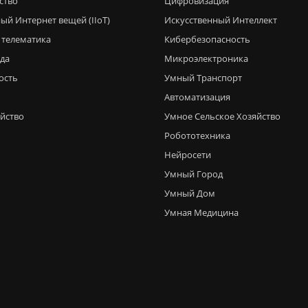
ство
Цифровизация
ый Интернет вещей (IIoT)
Искусственный Интеллект
 телематика
Кибербезопасность
еда
Микроэлектроника
ость
Умный Транспорт
Автоматизация
яйство
Умное Сельское Хозяйство
Робототехника
Нейросети
Умный Город
Умный Дом
Умная Медицина