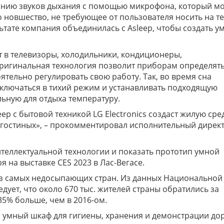
иванию звуков дыхания с помощью микрофона, который м
о новшество, не требующее от пользователя носить на т
ьтате компания объединилась с Asleep, чтобы создать у
 в телевизоры, холодильники, кондиционеры,
ригинальная технология позволит приборам определять
оятельно регулировать свою работу. Так, во время сна
еключаться в тихий режим и устанавливать подходящую
ьную для отдыха температуру.
ep с бытовой техникой LG Electronics создаст жилую сред
о гостиных», – прокомментировал исполнительный дирек
еллектуальной технологии и показать прототип умной
 на выставке CES 2023 в Лас-Вегасе.
из самых недосыпающих стран. Из данных Национальной
ует, что около 670 тыс. жителей страны обратились за
35% больше, чем в 2016-ом.
а
умный шкаф для гигиены, хранения и демонстрации до