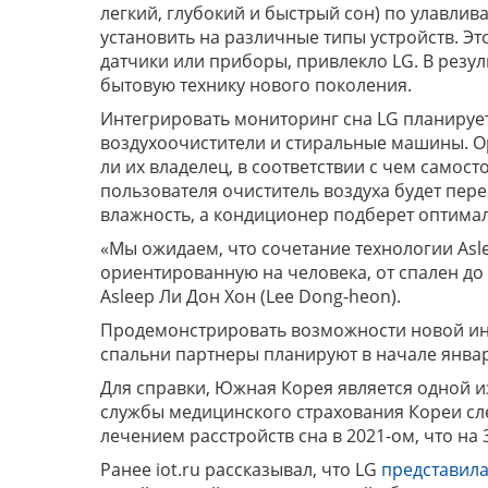
легкий, глубокий и быстрый сон) по улавл
установить на различные типы устройств. Эт
датчики или приборы, привлекло LG. В резул
бытовую технику нового поколения.
Интегрировать мониторинг сна LG планирует
воздухоочистители и стиральные машины. О
ли их владелец, в соответствии с чем самост
пользователя очиститель воздуха будет пер
влажность, а кондиционер подберет оптимал
«Мы ожидаем, что сочетание технологии Asle
ориентированную на человека, от спален д
Asleep Ли Дон Хон (Lee Dong-heon).
Продемонстрировать возможности новой инт
спальни партнеры планируют в начале января
Для справки, Южная Корея является одной 
службы медицинского страхования Кореи след
лечением расстройств сна в 2021-ом, что на 
Ранее iot.ru рассказывал, что LG
представил