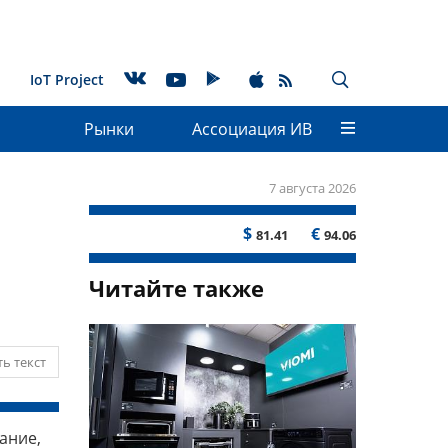
IoT Project
Рынки
Ассоциация ИВ
7 августа 2026
$
€
81.41
94.06
Читайте также
ь текст
ание,