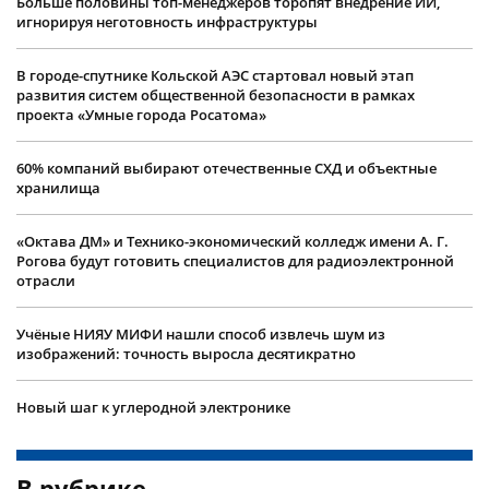
Больше половины топ-менеджеров торопят внедрение ИИ,
игнорируя неготовность инфраструктуры
В городе-спутнике Кольской АЭС стартовал новый этап
развития систем общественной безопасности в рамках
проекта «Умные города Росатома»
60% компаний выбирают отечественные СХД и объектные
хранилища
«Октава ДМ» и Технико-экономический колледж имени А. Г.
Рогова будут готовить специалистов для радиоэлектронной
отрасли
Учëные НИЯУ МИФИ нашли способ извлечь шум из
изображений: точность выросла десятикратно
Новый шаг к углеродной электронике
В рубрике