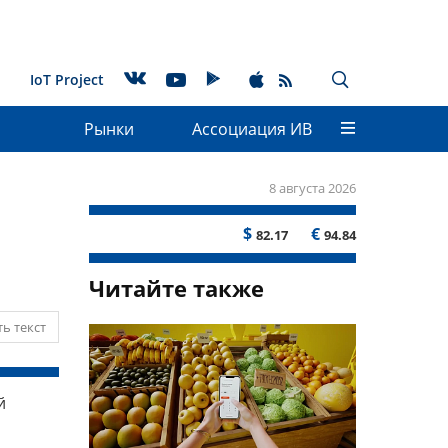
IoT Project
Рынки
Ассоциация ИВ
8 августа 2026
$
€
82.17
94.84
Читайте также
ь текст
й