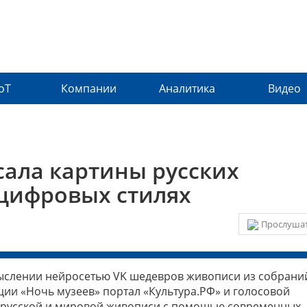
IoT
Компании
Аналитика
Видео
сала картины русских
цифровых стилях
Прослушат
ыслении нейросетью VK шедевров живописи из собрани
ции «Ночь музеев» портал «Культура.РФ» и голосовой
русской и мировой живописи с помощью современных