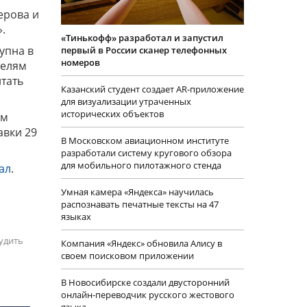
ерова и
.
«Тинькофф» разработал и запустил
упна в
первый в России сканер телефонных
номеров
телям
итать
Казанский студент создает AR-приложение
для визуализации утраченных
исторических объектов
ом
авки 29
В Московском авиационном институте
разработали систему кругового обзора
для мобильного пилотажного стенда
ал
.
Умная камера «Яндекса» научилась
распознавать печатные тексты на 47
языках
удить
Компания «Яндекс» обновила Алису в
своем поисковом приложении
В Новосибирске создали двусторонний
онлайн-переводчик русского жестового
языка