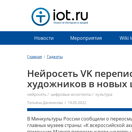
Новости
Мероприятия
Wiki 
Главная
/
Гаджеты
Нейросеть VK перепи
художников в новых 
нейросеть
/
цифровые ассистенты
/
культура
Татьяна Даченкова / 19.05.2022
В Минкультуры России сообщили о переосм
главных музеев страны: «К всероссийской ак
помощник Маруся переосмыслили шедевры 