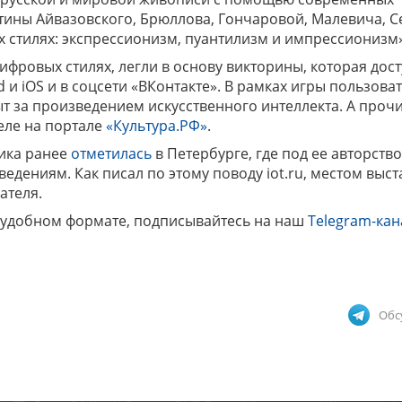
тины Айвазовского, Брюллова, Гончаровой, Малевича, С
 стилях: экспрессионизм, пуантилизм и импрессионизм»
фровых стилях, легли в основу викторины, которая дост
и iOS и в соцсети «ВКонтакте». В рамках игры пользова
ыт за произведением искусственного интеллекта. А проч
еле на портале
«Культура.РФ»
.
ника ранее
отметилась
в Петербурге, где под ее авторств
дениям. Как писал по этому поводу iot.ru, местом выст
ателя.
 удобном формате, подписывайтесь на наш
Telegram-кан
Обс