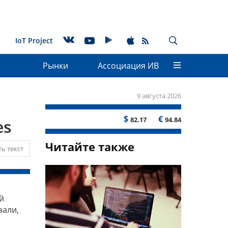
IoT Project
Рынки
Ассоциация ИВ
9 августа 2026
$
€
82.17
94.84
es
Читайте также
ь текст
й
зали,