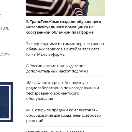
с
В ТрансТелеКоме создали обучающего
интеллектуального помощника на
ния.
собственной облачной платформе
о
Эксперт: одними из самых перспективных
облачных сервисов в ритейле являются
удить
IoT- и ML-платформы
В России рассмотрят выделение
дополнительных частот под Wi-Fi
«МегаФон» открыл обновленную
радиолабораторию по исследованию и
тестированию абонентского
оборудования
МТС открыла продажи комплектов 5G-
оборудования для создателей цифровых
решений