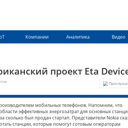
IoT
Компании
Аналитика
Видео
иканский проект Eta Devic
огии
Прослушат
 производителем мобильных телефонов. Напомним, что
области эффективных энергозатрат для основных станци
за сколько был продан стартап. Представители Nokia ска
отать станции, которые помогут сотовым операторам