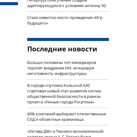
Петербургские ученые создали
адаптирующуюся к условиям антенну 5G
Стало известно место проведения «Игр
будущего»
Последние новости
Больше половины топ-менеджеров
торопят внедрение ИИ, игнорируя
неготовность инфраструктуры
В городе-спутнике Кольской АЭС
стартовал новый этап развития систем
общественной безопасности в рамках
проекта «Умные города Росатома»
60% компаний выбирают отечественные
СХД и объектные хранилища
«Октава ДМ» и Технико-экономический
колледж имени А. Г. Рогова будут