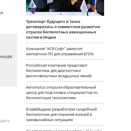
 и
Транспорт будущего и Sasaa
договорились о совместном развитии
отрасли беспилотных авиационных
систем в Индии
Компания "АСВ Софт" заместит
импортное ПО для управления БПЛА
енная
Российская компания представит
беспилотник для диагностики
высоковольтных воздушных линий
Aeromotus открыла образовательный
центр для подготовки специалистов по
беспилотным технологиям
В Швейцарии разработали съедобный
беспилотник для спасения жизней в
чрезвычайных ситуациях
удить