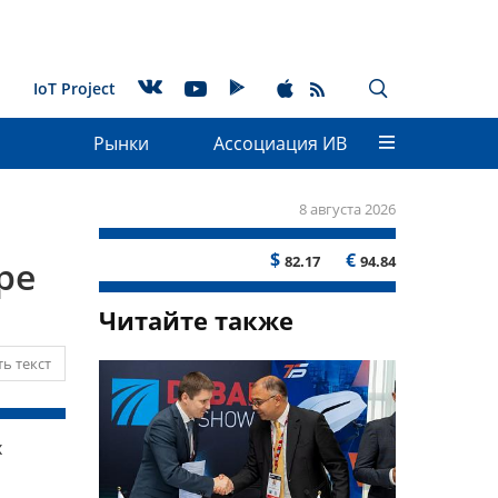
IoT Project
Рынки
Ассоциация ИВ
8 августа 2026
$
€
82.17
94.84
ре
Читайте также
ь текст
х