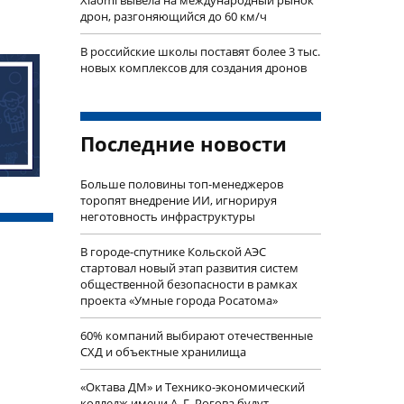
Xiaomi вывела на международный рынок
дрон, разгоняющийся до 60 км/ч
В российские школы поставят более 3 тыс.
новых комплексов для создания дронов
Последние новости
Больше половины топ-менеджеров
торопят внедрение ИИ, игнорируя
неготовность инфраструктуры
В городе-спутнике Кольской АЭС
стартовал новый этап развития систем
общественной безопасности в рамках
проекта «Умные города Росатома»
60% компаний выбирают отечественные
СХД и объектные хранилища
«Октава ДМ» и Технико-экономический
колледж имени А. Г. Рогова будут