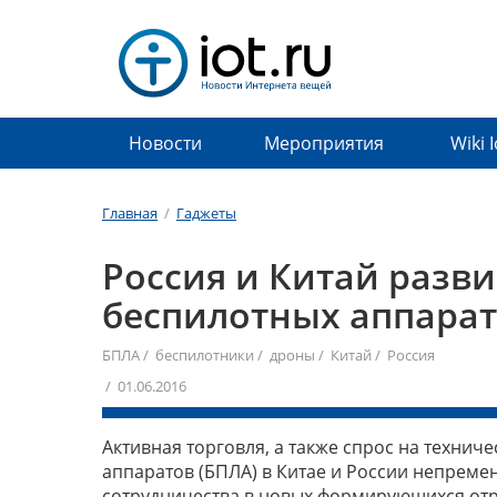
Новости
Мероприятия
Wiki 
Главная
/
Гаджеты
Россия и Китай разви
беспилотных аппара
БПЛА
/
беспилотники
/
дроны
/
Китай
/
Россия
/ 01.06.2016
Активная торговля, а также спрос на технич
аппаратов (БПЛА) в Китае и России непреме
сотрудничества в новых формирующихся отра