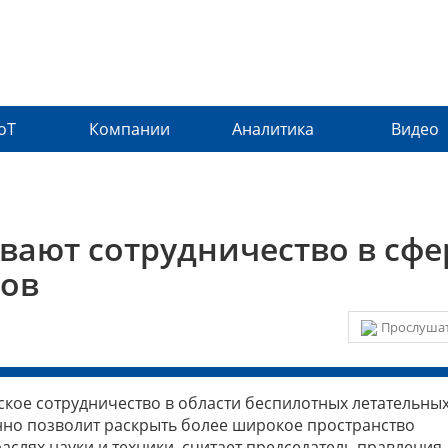
IoT
Компании
Аналитика
Видео
вают сотрудничество в сфе
тов
Прослушат
еское сотрудничество в области беспилотных летательны
нно позволит раскрыть более широкое пространство
слях науки и техники, считает председатель правления