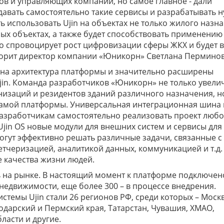
ов и управляющих компаний, но самое главное - дали
авать самостоятельно такие сервисы и разрабатывать 
ь использовать Ujin на объектах не только жилого назн
х объектах, а также будет способствовать применению
то спровоцирует рост цифровизации сферы ЖКХ и будет 
оворит директор компании «Юникорн» Светлана Перминов
ана архитектура платформы и значительно расширены
n. Команда разработчиков «Юникорн» не только увели
изаций и резидентов зданий различного назначения, н
мой платформы. Универсальная интеграционная шина 
азработчикам самостоятельно реализовать проект люб
Ujin OS новые модули для внешних систем и сервисы для
огут эффективно решать различные задачи, связанные с
тчеризацией, аналитикой данных, коммуникацией и т.д. 
 качества жизни людей.
ь на рынке. В настоящий момент к платформе подключен
едвижимости, еще более 300 – в процессе внедрения.
темы Ujin стали 26 регионов РФ, среди которых – Моск
одарский и Пермский края, Татарстан, Чувашия, ХМАО,
ласти и другие.