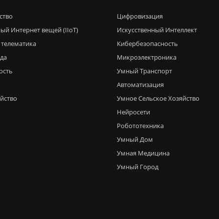
ство
Цифровизация
ый Интернет вещей (IIoT)
Искусственный Интеллект
 телематика
Кибербезопасность
еда
Микроэлектроника
ость
Умный Транспорт
Автоматизация
яйство
Умное Сельское Хозяйство
Нейросети
Робототехника
Умный Дом
Умная Медицина
Умный Город