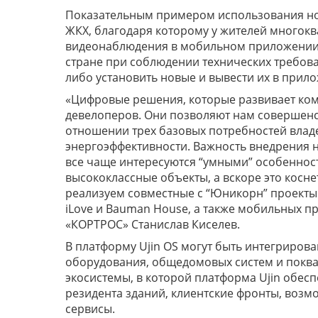
Показательным примером использования нов
ЖКХ, благодаря которому у жителей многок
видеонаблюдения в мобильном приложении «
стране при соблюдении технических требов
либо установить новые и вывести их в прило
«Цифровые решения, которые развивает ко
девелоперов. Они позволяют нам совершенст
отношении трех базовых потребностей влад
энергоэффективности. Важность внедрения но
все чаще интересуются “умными” особеннос
высококлассные объекты, а вскоре это косн
реализуем совместные с “Юникорн” проекты
iLove и Bauman House, а также мобильных п
«КОРТРОС» Станислав Киселев.
В платформу Ujin OS могут быть интегриро
оборудования, общедомовых систем и поква
экосистемы, в которой платформа Ujin обес
резидента зданий, клиентские фронты, воз
сервисы.