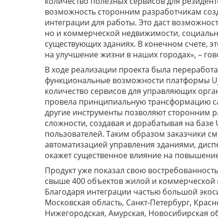
количество полезных сервисов для резидент
возможность сторонним разработчикам созд
интеграции для работы. Это даст возможност
но и коммерческой недвижимости, социальны
существующих зданиях. В конечном счете, э
на улучшение жизни в наших городах», – г
В ходе реализации проекта была переработ
функциональные возможности платформы Uji
количество сервисов для управляющих орган
провела принципиальную трансформацию са
другие инструменты позволяют сторонним р
сложности, создавая и дорабатывая на базе 
пользователей. Таким образом заказчики см
автоматизацией управления зданиями, диспе
окажет существенное влияние на повышение
Продукт уже показал свою востребованност
свыше 400 объектов жилой и коммерческой н
Благодаря интеграции частью большой экосис
Московская область, Санкт-Петербург, Красн
Нижегородская, Амурская, Новосибирская об