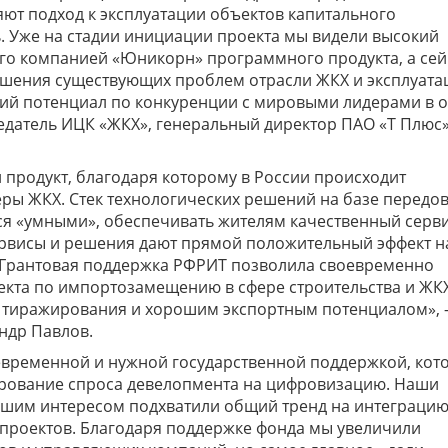
ют подход к эксплуатации объектов капитального
. Уже на стадии инициации проекта мы видели высокий
о компанией «Юникорн» программного продукта, а сей
ешения существующих проблем отрасли ЖКХ и эксплуата
кий потенциал по конкуренции с мировыми лидерами в 
седатель ИЦК «ЖКХ», генеральный директор ПАО «Т Плюс
продукт, благодаря которому в России происходит
ры ЖКХ. Стек технологических решений на базе передо
ся «умными», обеспечивать жителям качественный серви
ервисы и решения дают прямой положительный эффект н
. Грантовая поддержка РФРИТ позволила своевременно
екта по импортозамещению в сфере строительства и ЖКХ
 тиражирования и хорошим экспортным потенциалом», 
ндр Павлов.
евременной и нужной государственной поддержкой, кото
ирование спроса девелопмента на цифровизацию. Наши
ьшим интересом подхватили общий тренд на интеграцию
 проектов. Благодаря поддержке фонда мы увеличили