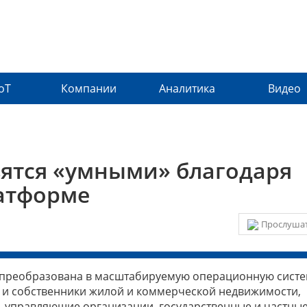
IoT
Компании
Аналитика
Видео
вятся «умными» благодаря
атформе
Прослушат
 преобразована в масштабируемую операционную систем
и и собственники жилой и коммерческой недвижимости,
, управляющие организации, государственные и частны