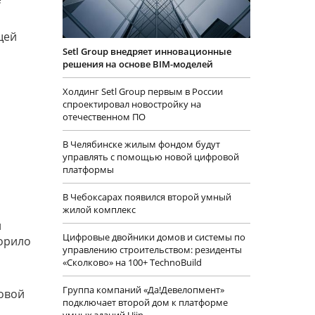
щей
Setl Group внедряет инновационные
решения на основе BIM-моделей
Холдинг Setl Group первым в России
спроектировал новостройку на
отечественном ПО
В Челябинске жилым фондом будут
управлять с помощью новой цифровой
платформы
В Чебоксарах появился второй умный
жилой комплекс
и
Цифровые двойники домов и системы по
корило
управлению строительством: резиденты
«Сколково» на 100+ TechnoBuild
Группа компаний «Да!Девелопмент»
овой
подключает второй дом к платформе