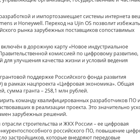
 разработкой и импортозамещает системы интернета ве
emens и Honeywell. Переход на Ujin OS позволит избежать
сийского рынка зарубежных поставщиков сопоставимых
и включён в дорожную карту «Новое индустриальное
Правительственной комиссией по цифровому развитию,
для улучшения качества жизни и условий ведения
 грантовой поддержке Российского фонда развития
) в рамках нацпроекта «Цифровая экономика». Общая
й, сумма гранта – 258,1 млн рублей.
ширить команду квалифицированных разработчиков ПО 
аствовавших в реализации проекта. Это значительно ус
замен зарубежных решений.
 отрасли строительства и ЖКХ России – ее цифровая
онкурентоспособного российского ПО, повышение цифр
исло застройщиков, которые внедряют передовые