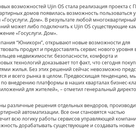
ых возможностей Ujin OS стала реализация проекта с 
вартирных домов появилась возможность пользоваться у
Госуслуги. Дом». В результате любой многоквартирный
аний может либо подключить к Ujin OS существующие ка
жение «Госуслуги. Дом».
мпания “Юникорн”, открывают новые возможности для
вовать продукт и предоставлять сервис нового уровня 
ельцев недвижимости: безопасности, комфорта и
вых технологий доказывает тот факт, что сегодня поку
тями жилья. Без этих решений сейчас невозможно предс
ется и всего рынка в целом. Предвосхищая тенденцию, м
 по внедрению платформы в наших кварталах бизнес-кл
риложений для жителей», – отметил генеральный директо
ваны различные решения отдельных вендоров, производи
ртирной автоматизации. Все они становятся частью
печит всю логику работы сервисов управляющей компан
можность дорабатывать существующие и создавать новые