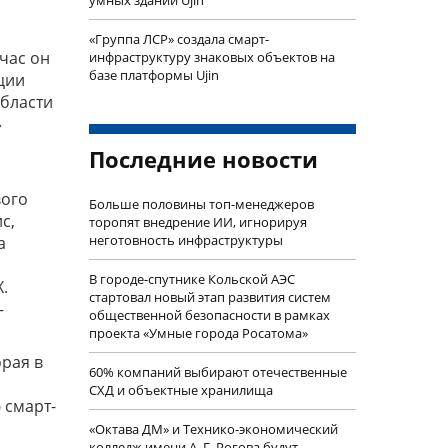
умных зданий Ujin
«Группа ЛСР» создала смарт-
час он
инфраструктуру знаковых объектов на
базе платформы Ujin
ции
области
»
Последние новости
вого
Больше половины топ-менеджеров
с,
торопят внедрение ИИ, игнорируя
неготовность инфраструктуры
а
В городе-спутнике Кольской АЭС
.
стартовал новый этап развития систем
–
общественной безопасности в рамках
проекта «Умные города Росатома»
рая в
60% компаний выбирают отечественные
СХД и объектные хранилища
 смарт-
«Октава ДМ» и Технико-экономический
колледж имени А. Г. Рогова будут