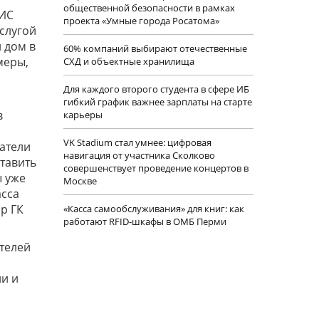
общественной безопасности в рамках
ГИС
проекта «Умные города Росатома»
слугой
 дом в
60% компаний выбирают отечественные
меры,
СХД и объектные хранилища
Для каждого второго студента в сфере ИБ
гибкий график важнее зарплаты на старте
в
карьеры
VK Stadium стал умнее: цифровая
патели
навигация от участника Сколково
тавить
совершенствует проведение концертов в
ы уже
Москве
асса
р ГК
«Касса самообслуживания» для книг: как
работают RFID-шкафы в ОМБ Перми
телей
ии и