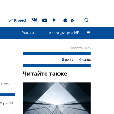
IoT Project
Рынки
Ассоциация ИВ
8 августа 2026
$
€
82.17
94.84
Читайте также
ь текст
у Ujin
е