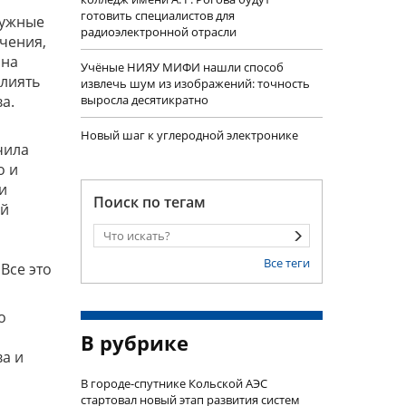
готовить специалистов для
нужные
радиоэлектронной отрасли
ачения,
 на
Учëные НИЯУ МИФИ нашли способ
влиять
извлечь шум из изображений: точность
а.
выросла десятикратно
Новый шаг к углеродной электронике
чила
о и
и
Поиск по тегам
ой
Все теги
Все это
о
В рубрике
ва и
В городе-спутнике Кольской АЭС
стартовал новый этап развития систем