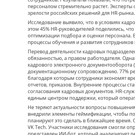
персоналом стремительно растет. Эксперты 
зрелости российских решений для HR-рынка.
Исследование выявило, что в условиях кадр
этом 45% HR-руководителей поделились, что
оптимизации подбора и оценки персонала. В
процессы обучения и развития сотрудников
Перевод деятельности кадровых подразделе
обязанностью, а правом работодателя. Одн
кадрового электронного документооборота (
документационному сопровождению. 77% ре
благодаря которым сотрудники экономят вре
отчетов, приказов. Внутренние процессы ст
согласования кадровых документов. HR-служ
единым центром поддержки, который операт
Не теряют актуальности вопросы повышения
внедрили элементы геймификации, чтобы по
планируют это сделать в ближайшее время. 
VK Tech. Участники исследования смогли опр
представлен ИИ-бот, который анализирует р