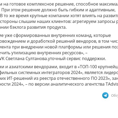
ом на готовое комплексное решение, способное максим
. При этом решение должно быть гибким и адаптивным,
В то же время крупные компании хотят влиять на развит
 стороны слышим наших клиентов: агрегируем запросы 
нии бэклога развития продукта.
ие уже сформированных внутренних команд, которые
овождением и доработкой решений вендоров, в том чис
иента при внедрении новой платформы или решения по
ечить утилизацию внутренних ресурсов», –
VK Светлана Султанова.уточный сервис поддержки.
и и азиатскими вендорами, входит в «ТОП-100 крупнейш
фильных системных интеграторов 2024», является лидер
их ИТ-решений из реестра отечественного ПО 2023», за
сти 2024», – по версии аналитического агентства TAdvi
Обс