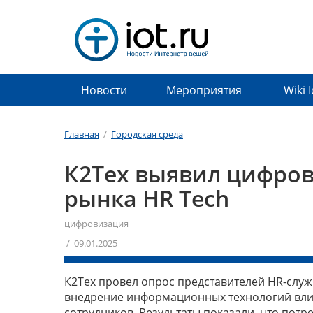
Новости
Мероприятия
Wiki 
Главная
/
Городская среда
К2Тех выявил цифров
рынка HR Tech
цифровизация
/ 09.01.2025
К2Тех провел опрос представителей HR-служ
внедрение информационных технологий влия
сотрудников. Результаты показали, что пот