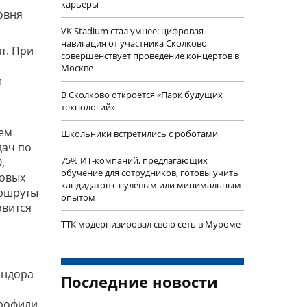
карьеры
овня
VK Stadium стал умнее: цифровая
навигация от участника Сколково
т. При
совершенствует проведение концертов в
Москве
и
В Сколково откроется «Парк будущих
технологий»
тем
Школьники встретились с роботами
дач по
75% ИТ-компаний, предлагающих
,
обучение для сотрудников, готовы учить
совых
кандидатов с нулевым или минимальным
аршруты
опытом
овится
ТТК модернизировал свою сеть в Муроме
ендора
Последние новости
профили