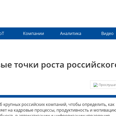
IoT
Компании
Аналитика
Видео
ые точки роста российског
Прослушат
б крупных российских компаний, чтобы определить, как
ет на кадровые процессы, продуктивность и мотиваци
ребность в автоматизации и цифровизации управления