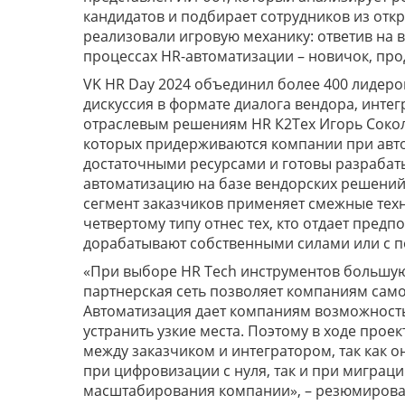
кандидатов и подбирает сотрудников из откр
реализовали игровую механику: ответив на 
процессах HR-автоматизации – новичок, пр
VK HR Day 2024 объединил более 400 лидеро
дискуссия в формате диалога вендора, интег
отраслевым решениям HR К2Тех Игорь Соколо
которых придерживаются компании при авт
достаточными ресурсами и готовы разрабат
автоматизацию на базе вендорских решений
сегмент заказчиков применяет смежные техно
четвертому типу отнес тех, кто отдает пре
дорабатывают собственными силами или с 
«При выборе HR Tech инструментов большую 
партнерская сеть позволяет компаниям само
Автоматизация дает компаниям возможность
устранить узкие места. Поэтому в ходе прое
между заказчиком и интегратором, так как 
при цифровизации с нуля, так и при миграц
масштабирования компании», – резюмировал