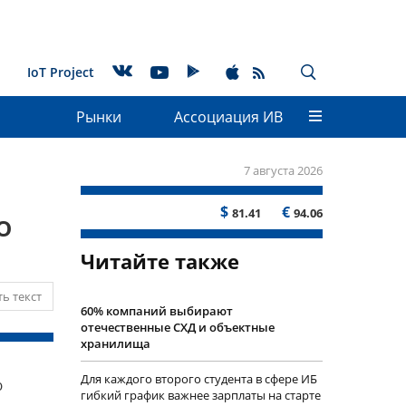
IoT Project
Рынки
Ассоциация ИВ
7 августа 2026
$
€
81.41
94.06
о
Читайте также
ь текст
60% компаний выбирают
отечественные СХД и объектные
хранилища
Для каждого второго студента в сфере ИБ
ю
гибкий график важнее зарплаты на старте