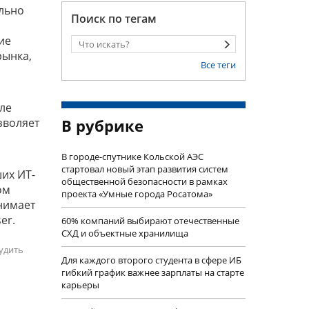
ально
Поиск по тегам
ие
рынка,
Все теги
ле
зволяет
В рубрике
В городе-спутнике Кольской АЭС
стартовал новый этап развития систем
их ИТ-
общественной безопасности в рамках
ом
проекта «Умные города Росатома»
нимает
ser.
60% компаний выбирают отечественные
СХД и объектные хранилища
удить
Для каждого второго студента в сфере ИБ
гибкий график важнее зарплаты на старте
карьеры