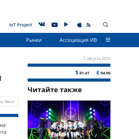
IoT Project
Рынки
Ассоциация ИВ
7 августа 2026
$
€
81.41
94.06
м
Читайте также
ь текст
ана
кта