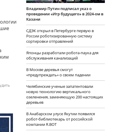
Владимир Путин подписал указ о
проведении «Игр будущего» в 2024-ом в
и
Казани
нологии
йшие
СДЭК открыл в Петербурге первую в
России роботизированную систему
сортировки отправлений
а
Японцы разработали робота-паука для
аким
обслуживания канализаций
В Москве деревья смогут
«предупреждать» о своем падении
удить
Челябинские ученые запатентовали
новую технологию вертикального
озеленения, заменяющую 200 настоящих
деревьев
В Анабарском улусе Якутии появился
робот-библиотекарь от российской
компании R.BOT