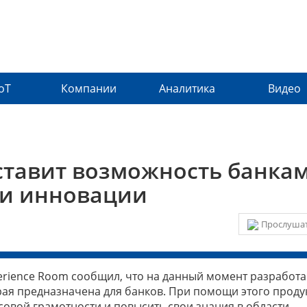
IoT
Компании
Аналитика
Видео
ставит возможность банка
ои инновации
Прослушат
erience Room сообщил, что на данный момент разработ
рая предназначена для банков. При помощи этого проду
совой грамотности и повысить свои знания в области