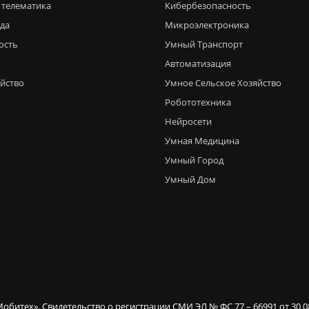
 телематика
Кибербезопасность
еда
Микроэлектроника
ость
Умный Транспорт
Автоматизация
яйство
Умное Сельское Хозяйство
Робототехника
Нейросети
Умная Медицина
Умный Город
Умный Дом
Мобитех». Свидетельство о регистрации СМИ ЭЛ № ФС 77 – 66991 от 30.