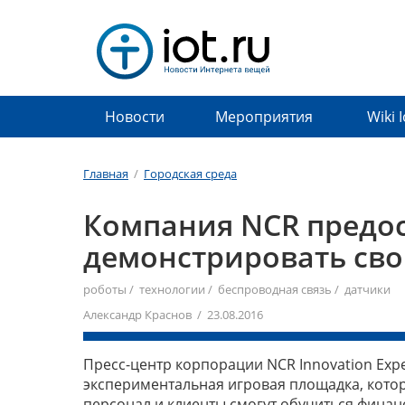
Новости
Мероприятия
Wiki 
Главная
/
Городская среда
Компания NCR предо
демонстрировать св
роботы
/
технологии
/
беспроводная связь
/
датчики
Александр Краснов / 23.08.2016
Пресс-центр корпорации NCR Innovation Exp
экспериментальная игровая площадка, кото
персонал и клиенты смогут обучиться финан