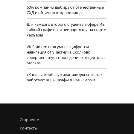
60% компаний выбирают отечественные
СХД и объектные хранилища
Для каждого второго студента в сфере ИБ
гибкий график важнее зарплаты на старте
карьеры
VK Stadium стал умнее: цифровая
навигация от участника Сколково
совершенствует проведение концертов в
Москве
«Касса самообслуживания» для книг: как
работают RFID-шкафы в ОМБ Перми
О проекте
Контакты