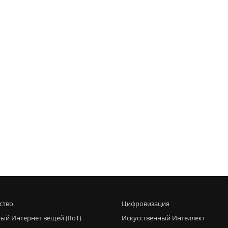
ство
Цифровизация
ый Интернет вещей (IIoT)
Искусственный Интеллект