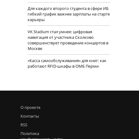
Для каждого второго студента в сфере ИБ
гибкий график важнее зарплаты на старте
карьеры
VK Stadium стал умнее: цифровая
навигация от участника Сколково
совершенствует проведение концертов в
Москве
«Касса самообслуживания» для книг: как
работают RFID-шкафы в ОМБ Перми
О проекте
Контакты
RSS
Политика