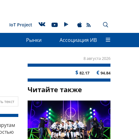
IoT Project
Рынки
Ассоциация ИВ
8 августа 2026
$
€
82.17
94.84
Читайте также
ь текст
шрутам
ностью