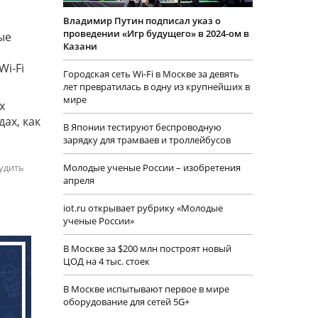
Владимир Путин подписал указ о
проведении «Игр будущего» в 2024-ом в
ые
Казани
i-Fi
Городская сеть Wi-Fi в Москве за девять
лет превратилась в одну из крупнейших в
мире
х
ах, как
В Японии тестируют беспроводную
зарядку для трамваев и троллейбусов
Молодые ученые России – изобретения
удить
апреля
iot.ru открывает рубрику «Молодые
ученые России»
В Москве за $200 млн построят новый
ЦОД на 4 тыс. стоек
В Москве испытывают первое в мире
оборудование для сетей 5G+