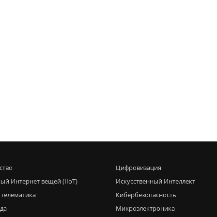
ство
Цифровизация
ый Интернет вещей (IIoT)
Искусственный Интеллект
 телематика
Кибербезопасность
еда
Микроэлектроника