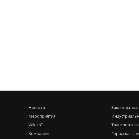
Новости
Законодатель
Мероприятия
Индустриальн
Wiki IoT
Транспортная
Компании
Городская ср