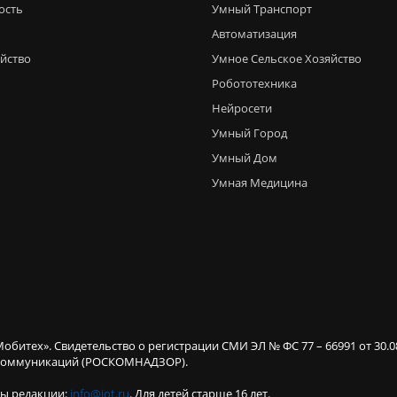
ость
Умный Транспорт
Автоматизация
яйство
Умное Сельское Хозяйство
Робототехника
Нейросети
Умный Город
Умный Дом
Умная Медицина
Мобитех». Свидетельство о регистрации СМИ ЭЛ № ФС 77 – 66991 от 30.
х коммуникаций (РОСКОМНАДЗОР).
ты редакции:
info@iot.ru
. Для детей старше 16 лет.