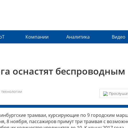
IoT
Компании
Аналитика
Видео
га оснастят беспроводным
/
технологии
Прослушат
еринбургские трамваи, курсирующие по 9 городским мар
 сегодня, 8 ноября, пассажиров примут три трамвая с возмож
бря их количество увеличится до 10. К концу 2017 года