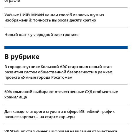
отрасли
Учëные НИЯУ МИФИ нашли способ извлечь шум из
изображений: точность выросла десятикратно
Новый шаг к углеродной электронике
В рубрике
В городе-спутнике Кольской АЭС стартовал новый этап
развития систем общественной безопасности в рамках
проекта «Умные города Росатома»
60% компаний выбирают отечественные СХД и объектные
хранилища
Для каждого второго студента в сфере ИБ гибкий график
важнее зарплаты на старте карьеры
VK Stadium стал умнее: цифровая навигация от участника