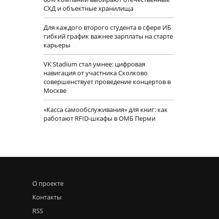
СХД и объектные хранилища
Для каждого второго студента в сфере ИБ
гибкий график важнее зарплаты на старте
карьеры
VK Stadium стал умнее: цифровая
навигация от участника Сколково
совершенствует проведение концертов в
Москве
«Касса самообслуживания» для книг: как
работают RFID-шкафы в ОМБ Перми
О проекте
Контакты
RSS