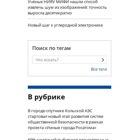
Учëные НИЯУ МИФИ нашли способ
извлечь шум из изображений: точность
выросла десятикратно
Новый шаг к углеродной электронике
Поиск по тегам
Все теги
В рубрике
В городе-спутнике Кольской АЭС
стартовал новый этап развития систем
общественной безопасности в рамках
проекта «Умные города Росатома»
60% компаний выбирают отечественные