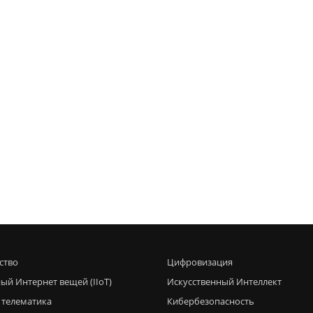
ство
Цифровизация
ый Интернет вещей (IIoT)
Искусственный Интеллект
 телематика
Кибербезопасность