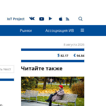
IoT Project
Рынки
Ассоциация ИВ
8 августа 2026
$
€
82.17
94.84
Читайте также
ь текст
м-