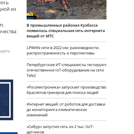
лось
дной из
m.
В промышленных районах Кузбасса
появилась специальная сеть интернета
ачества
вещей от МТС
LPWAN-сети в 2022-ом: разновидности,
удить
распространенность и перспективы
Петербургские ИТ-специалисты тестируют
отечественное IoT-оборудование на сети
Tele2
«Росэлектроника» запускает производство
браслетов-трекеров для поиска людей
Интернет вещей: от роботов для доставки
до мониторинга климатических
изменений
«Сибур» запустил сеть из 2 тыс. IIoT-
датчиков