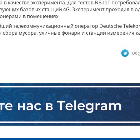
а в качестве эксперимента. Для тестов NB-IoT потребова
ующих базовых станций 4G. Эксперимент проходил в о
ионерами в помещениях.
ейший телекоммуникационный оператор Deutsche Teleko
я сбора мусора, уличные фонари и станции измерения к
Обс