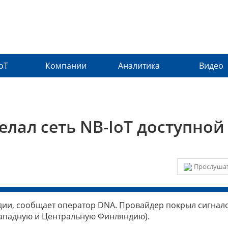
IoT
Компании
Аналитика
Видео
лал сеть NB-IoT доступной
Прослушат
ндии, сообщает оператор DNA. Провайдер покрыл сигнал
ападную и Центральную Финляндию).