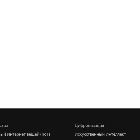
ство
Цифровизация
ый Интернет вещей (IIoT)
Искусственный Интеллект