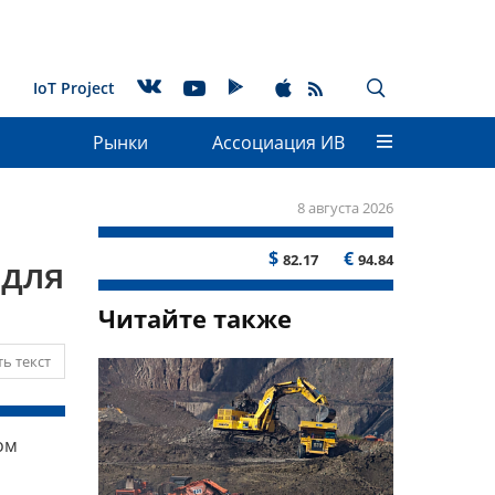
IoT Project
Рынки
Ассоциация ИВ
8 августа 2026
$
€
82.17
94.84
 для
Читайте также
ь текст
ом