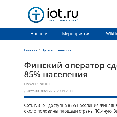
Новости
Мероприятия
Wiki 
Главная
/
Промышленность
Финский оператор сде
85% населения
LPWAN
/
NB-IoT
Дмитрий Вятских / 29.11.2017
Сеть NB-IoT доступна 85% населения Финля
около половины площади страны (Южную, З