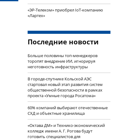
«ЭР-Телеком» приобрел IoT-компанию
«Лартех»
Последние новости
Больше половины топ-менеджеров
торопят внедрение ИИ, игнорируя
неготовность инфраструктуры
В городе-спутнике Кольской АЭС
стартовал новый этап развития систем
общественной безопасности в рамках
проекта «Умные города Росатома»
60% компаний выбирают отечественные
СХД и объектные хранилища
«Октава ДМ» и Технико-экономический
колледж имени А. Г. Рогова будут
готовить специалистов для