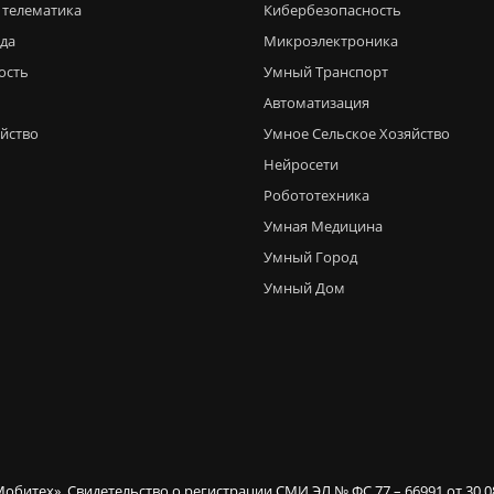
 телематика
Кибербезопасность
еда
Микроэлектроника
ость
Умный Транспорт
Автоматизация
яйство
Умное Сельское Хозяйство
Нейросети
Робототехника
Умная Медицина
Умный Город
Умный Дом
Мобитех». Свидетельство о регистрации СМИ ЭЛ № ФС 77 – 66991 от 30.