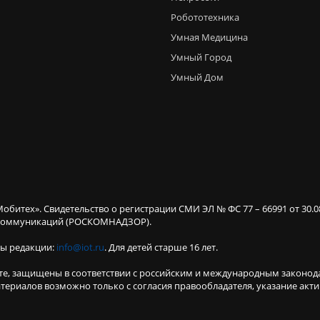
Робототехника
Умная Медицина
Умный Город
Умный Дом
Мобитех». Свидетельство о регистрации СМИ ЭЛ № ФС 77 – 66991 от 30.
х коммуникаций (РОСКОМНАДЗОР).
ты редакции:
info@iot.ru
. Для детей старше 16 лет.
те, защищены в соответствии с российским и международным законод
териалов возможно только с согласия правообладателя, указание акт