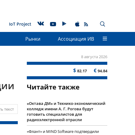
IoT Project
Рынки
Ассоциация ИВ
8 августа 2026
$
€
82.17
94.84
ции
Читайте также
«Октава ДМ» и Технико-экономический
колледж имени А. Г. Рогова будут
ь текст
готовить специалистов для
радиоэлектронной отрасли
«Флант» и MIND Software подтвердили