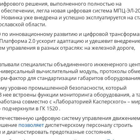
цифрового решения, выполненного полностью на
обеспечении, легла новая цифровая система МПЦ-ЭЛ-20
Новинка уже внедрена и успешно эксплуатируется на с
ославской области.
20 по инновационному развитию и цифровой трансформ
Платформа 2.0 ускорит адаптацию и удешевит внедрение
ем управления в разных отраслях: на железной дороге,
абатывали специалисты объединенного инженерного цен
универсальный вычислительный модуль, протоколы обм
орм-фактор для стандартизации габаритов оборудования
кому уровню промышленной безопасности, который
 В нее встроены функции мониторинга оборудования, а т
работана совместно с «Лабораторией Касперского» – м
 подчеркнули в ГК 1520 .
ла отечественную цифровую систему управления движение
решение
позволяет
диспетчерскому персоналу строить
и диагностировать предотказные состояния.