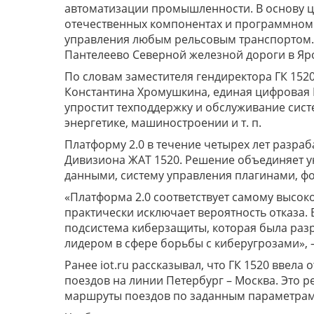
автоматизации промышленности. В основу 
отечественных компонентах и программном 
управления любым рельсовым транспортом. 
Пантелеево Северной железной дороги в Яр
По словам заместителя гендиректора ГК 15
Константина Хромушкина, единая цифровая 
упростит техподдержку и обслуживание сист
энергетике, машиностроении и т. п.
Платформу 2.0 в течение четырех лет разр
Дивизиона ЖАТ 1520. Решение объединяет 
данными, систему управления плагинами, ф
«Платформа 2.0 соответствует самому высо
практически исключает вероятность отказа.
подсистема киберзащиты, которая была раз
лидером в сфере борьбы с киберугрозами», –
Ранее iot.ru рассказывал, что ГК 1520 вве
поездов на линии Петербург – Москва. Это 
маршруты поездов по заданным параметрам 