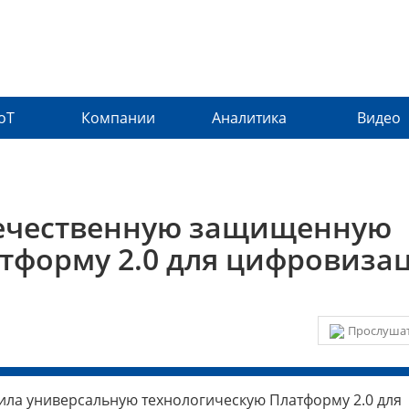
IoT
Компании
Аналитика
Видео
течественную защищенную
тформу 2.0 для цифровиза
Прослушат
тила универсальную технологическую Платформу 2.0 для