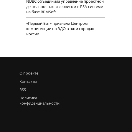
NDBC объединила управление проектной
деятельностью и сервисом в PSA-системе
на базе BPMSoft
«Первый Бит» признали Центром
компетенции по ЭДО в пяти городах
России
О проекте
Контакты
RSS
Политика
конфиденциальности