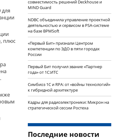
совместимость решений Deckhouse и
MIND Guard
 для
танции
NDBC объединила управление проектной
деятельностью и сервисом в PSA-системе
на базе BPMSoft
ации
, плюс
«Первый Бит» признали Центром
компетенции по ЭДО в пяти городах
России
тра
Первый Бит получил звание «Партнер
ена
года» от 1С:ИТС
.
Симбиоз 1С и RPA: от «войны технологий»
к гибридной архитектуре
акже
ировым
Кадры для радиоэлектроники: Микрон на
стратегической сессии Ростеха
м
Последние новости