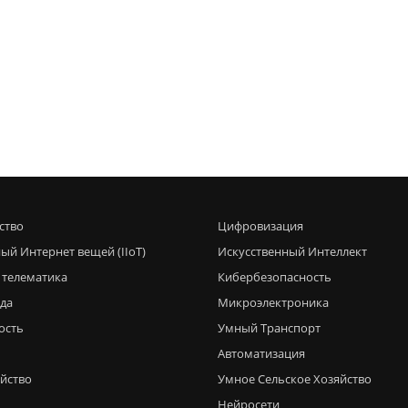
ство
Цифровизация
ый Интернет вещей (IIoT)
Искусственный Интеллект
 телематика
Кибербезопасность
еда
Микроэлектроника
ость
Умный Транспорт
Автоматизация
яйство
Умное Сельское Хозяйство
Нейросети