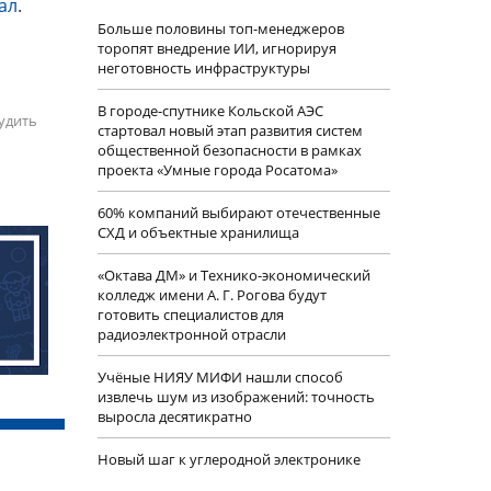
ал
.
Больше половины топ-менеджеров
торопят внедрение ИИ, игнорируя
неготовность инфраструктуры
В городе-спутнике Кольской АЭС
удить
стартовал новый этап развития систем
общественной безопасности в рамках
проекта «Умные города Росатома»
60% компаний выбирают отечественные
СХД и объектные хранилища
«Октава ДМ» и Технико-экономический
колледж имени А. Г. Рогова будут
готовить специалистов для
радиоэлектронной отрасли
Учëные НИЯУ МИФИ нашли способ
извлечь шум из изображений: точность
выросла десятикратно
Новый шаг к углеродной электронике