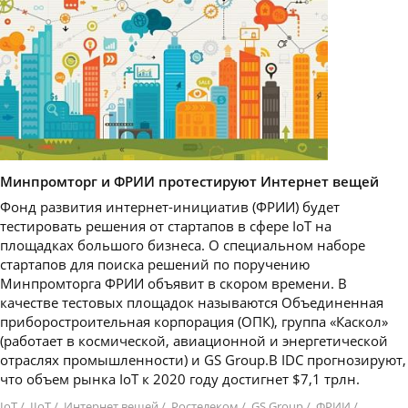
Минпромторг и ФРИИ протестируют Интернет вещей
Фонд развития интернет-инициатив (ФРИИ) будет
тестировать решения от стартапов в сфере IoT на
площадках большого бизнеса. О специальном наборе
стартапов для поиска решений по поручению
Минпромторга ФРИИ объявит в скором времени. В
качестве тестовых площадок называются Объединенная
приборостроительная корпорация (ОПК), группа «Каскол»
(работает в космической, авиационной и энергетической
отраслях промышленности) и GS Group.В IDC прогнозируют,
что объем рынка IoT к 2020 году достигнет $7,1 трлн.
IoT
/
IIoT
/
Интернет вещей
/
Ростелеком
/
GS Group
/
ФРИИ
/