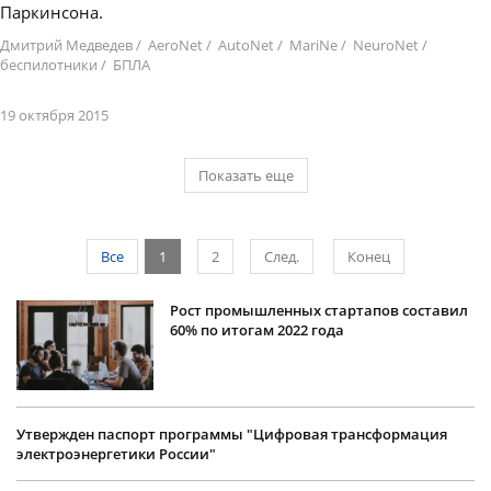
Паркинсона.
Дмитрий Медведев
/
AeroNet
/
AutoNet
/
MariNe
/
NeuroNet
/
беспилотники
/
БПЛА
19 октября 2015
Показать еще
Все
1
2
След.
Конец
Рост промышленных стартапов составил
60% по итогам 2022 года
Утвержден паспорт программы "Цифровая трансформация
электроэнергетики России"