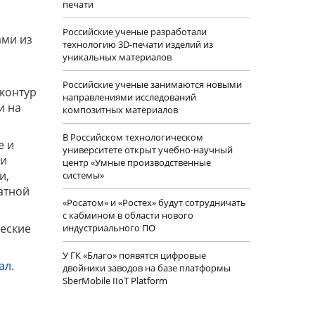
печати
Российские ученые разработали
ами из
технологию 3D-печати изделий из
уникальных материалов
Российские ученые занимаются новыми
 контур
направлениями исследований
и на
композитных материалов
В Российском технологическом
е и
университете открыт учебно-научный
 и
центр «Умные производственные
и,
системы»
атной
«Росатом» и «Ростех» будут сотрудничать
с кабмином в области нового
ческие
индустриального ПО
У ГК «Благо» появятся цифровые
ал
.
двойники заводов на базе платформы
SberMobile IIoT Platform