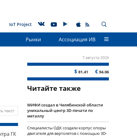
IoT Project
Рынки
Ассоциация ИВ
7 августа 2026
$
€
81.41
94.06
й
Читайте также
МИФИ создал в Челябинской области
уникальный центр 3D-печати по
ь текст
металлу
Специалисты ОДК создали корпус опоры
нтра ГК
двигателя для вертолетов с помощью 3D-