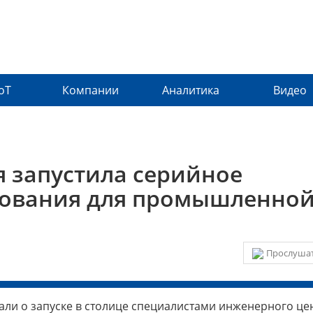
IoT
Компании
Аналитика
Видео
 запустила серийное
дования для промышленно
Прослушат
ли о запуске в столице специалистами инженерного це