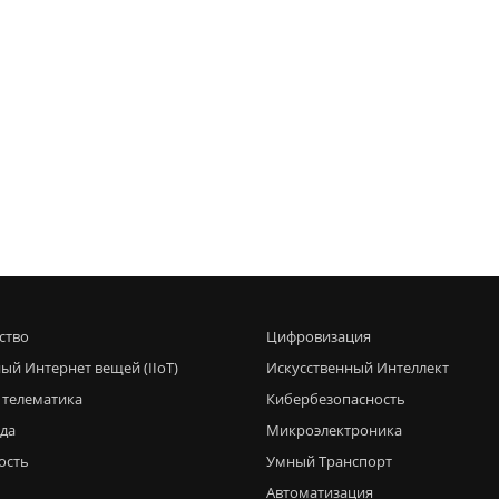
ство
Цифровизация
ый Интернет вещей (IIoT)
Искусственный Интеллект
 телематика
Кибербезопасность
еда
Микроэлектроника
ость
Умный Транспорт
Автоматизация