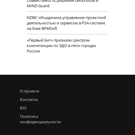
совместимость решений Deckhouse и
MIND Guard
NDBC объединила управление проектной
деятельностью и сервисом в PSA-системе
на базе BPMSoft
«Первый Бит» признали Центром
компетенции по ЭДО в пяти городах
России
О проекте
Контакты
RSS
Политика
конфиденциальности