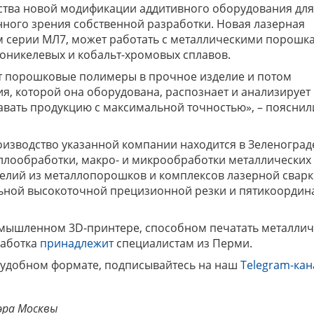
ства новой модификации аддитивного оборудования для
ого зрения собственной разработки. Новая лазерная
 серии МЛ7, может работать с металлическими порошк
оникелевых и кобальт-хромовых сплавов.
т порошковые полимеры в прочное изделие и потом
я, которой она оборудована, распознает и анализирует
авать продукцию с максимальной точностью», – пояснил
роизводство указанной компании находится в Зеленоград
ллообработки, макро- и микрообработки металлических
делий из металлопорошков и комплексов лазерной сварк
льной высокоточной прецизионной резки и пятикоордин
ромышленном 3D-принтере, способном печатать металли
работка
принадлежит
специалистам из Перми.
 удобном формате, подписывайтесь на наш
Telegram-кан
эра Москвы