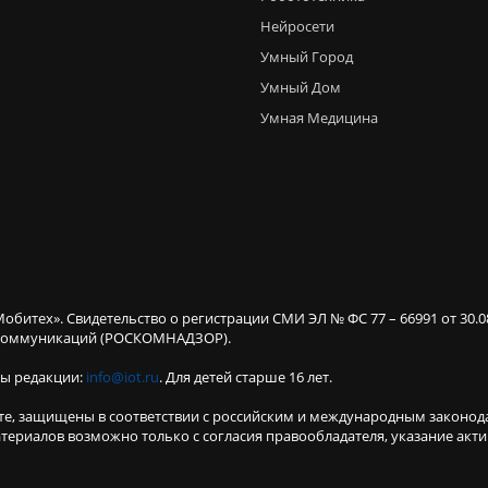
Нейросети
Умный Город
Умный Дом
Умная Медицина
Мобитех». Свидетельство о регистрации СМИ ЭЛ № ФС 77 – 66991 от 30.
х коммуникаций (РОСКОМНАДЗОР).
ты редакции:
info@iot.ru
. Для детей старше 16 лет.
те, защищены в соответствии с российским и международным законод
териалов возможно только с согласия правообладателя, указание акт