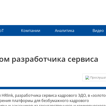
IoT
Компании
Аналитика
Видео
ом разработчика сервиса
Прослушат
HRlink, разработчика сервиса кадрового ЭДО, в «золот
едрения платформы для безбумажного кадрового
ивных заказчиков из государственного и коммерческого