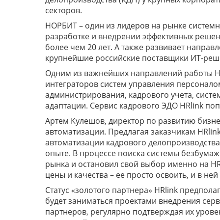
секторов.
НОРБИТ – один из лидеров на рынке системн
разработке и внедрении эффективных решен
более чем 20 лет. А также развивает направ
крупнейшие российские поставщики ИТ-реше
Одним из важнейших направлений работы НО
интеграторов систем управления персоналом
администрирования, кадрового учета, систе
адаптации. Сервис кадрового ЭДО HRlink по
Артем Кулешов, директор по развитию бизн
автоматизации. Предлагая заказчикам HRlin
автоматизации кадрового делопроизводства 
опыте. В процессе поиска системы безбума
рынка и остановил свой выбор именно на H
цены и качества – ее просто освоить, и в не
Статус «золотого партнера» HRlink предпол
будет заниматься проектами внедрения сер
партнеров, регулярно подтверждая их урове