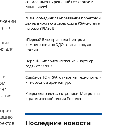
совместимость решений Deckhouse и
MIND Guard
NDBC объединила управление проектной
тяжении
деятельностью и сервисом в PSA-системе
еров –
на базе BPMSoft
«Первый Бит» признали Центром
йших
компетенции по ЭДО в пяти городах
ия для
России
Первый Бит получил звание «Партнер
года» от 1С:ИТС
сти
Симбиоз 1С и RPA: от «войны технологий»
ном
к гибридной архитектуре
инг
Кадры для радиоэлектроники: Микрон на
тания
стратегической сессии Ростеха
торая
икацию
Последние новости
оектов