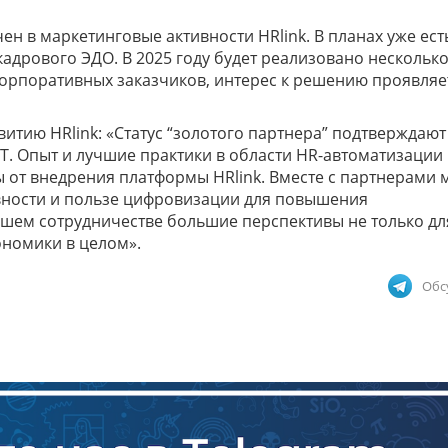
ен в маркетинговые активности HRlink. В планах уже ест
дрового ЭДО. В 2025 году будет реализовано нескольк
орпоративных заказчиков, интерес к решению проявляе
итию HRlink: «Статус “золотого партнера” подтверждают
. Опыт и лучшие практики в области HR-автоматизации
 от внедрения платформы HRlink. Вместе с партнерами 
вности и пользе цифровизации для повышения
ашем сотрудничестве большие перспективы не только дл
ономики в целом».
Обс