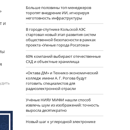
Больше половины топ-менеджеров
ь
торопят внедрение ИИ, игнорируя
о
неготовность инфраструктуры
т и
В городе-спутнике Кольской АЭС
стартовал новый этап развития систем
общественной безопасности в рамках
проекта «Умные города Росатома»
мы
60% компаний выбирают отечественные
СХД и объектные хранилища
я
«Октава ДМ» и Технико-экономический
колледж имени А. Г. Рогова будут
удить
готовить специалистов для
радиоэлектронной отрасли
Учëные НИЯУ МИФИ нашли способ
извлечь шум из изображений: точность
выросла десятикратно
Новый шаг к углеродной электронике