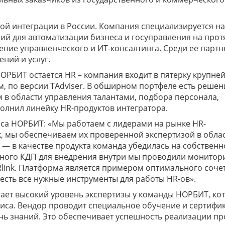
ой интеграции в России. Компания специализируется на
ий для автоматизации бизнеса и госуправления на про
ление управленческого и ИТ-консалтинга. Среди ее партн
ний и услуг.
РБИТ остается HR – компания входит в пятерку крупне
, по версии TAdviser. В обширном портфеле есть решен
м в области управления талантами, подбора персонала,
полнил линейку HR-продуктов интегратора.
еса НОРБИТ: «Мы работаем с лидерами на рынке HR-
k, мы обеспечиваем их проверенной экспертизой в обла
— в качестве продукта команда убедилась на собствен
жного КДП для внедрения внутри мы проводили монитор
Rlink. Платформа является примером оптимального соче
й есть все нужные инструменты для работы HR-ов».
агает высокий уровень экспертизы у команды НОРБИТ, ко
виса. Вендор проводит специальное обучение и сертиф
нь знаний. Это обеспечивает успешность реализации пр