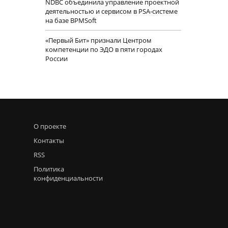
NDBC объединила управление проектной
деятельностью и сервисом в PSA-системе
на базе BPMSoft
«Первый Бит» признали Центром
компетенции по ЭДО в пяти городах
России
О проекте
Контакты
RSS
Политика
конфиденциальности