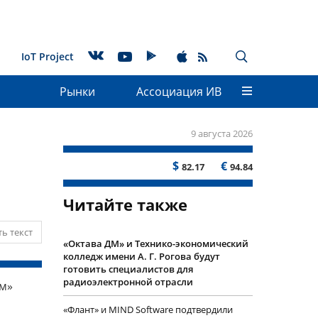
IoT Project
Рынки
Ассоциация ИВ
9 августа 2026
$
€
82.17
94.84
Читайте также
ь текст
«Октава ДМ» и Технико-экономический
колледж имени А. Г. Рогова будут
готовить специалистов для
радиоэлектронной отрасли
ом»
«Флант» и MIND Software подтвердили