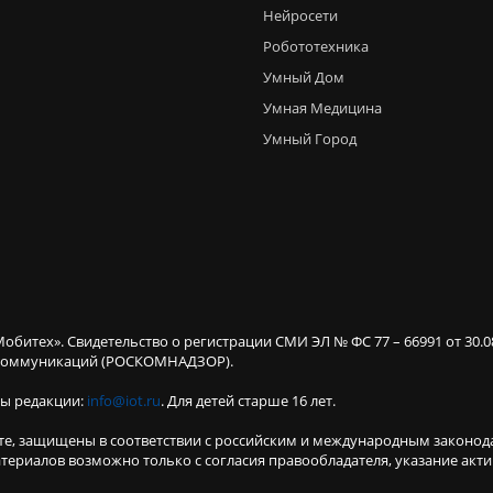
Нейросети
Робототехника
Умный Дом
Умная Медицина
Умный Город
Мобитех». Свидетельство о регистрации СМИ ЭЛ № ФС 77 – 66991 от 30.
х коммуникаций (РОСКОМНАДЗОР).
ты редакции:
info@iot.ru
. Для детей старше 16 лет.
те, защищены в соответствии с российским и международным законод
териалов возможно только с согласия правообладателя, указание акт