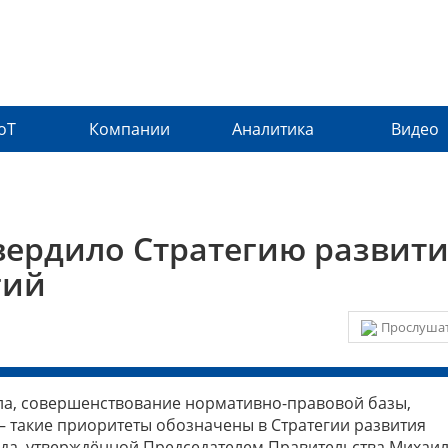
IoT
Компании
Аналитика
Видео
вердило Стратегию развит
гий
Прослушат
ла, совершенствование нормативно-правовой базы,
 такие приоритеты обозначены в Стратегии развития
года, утверждённой Председателем Правительства Михаи