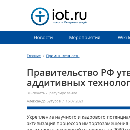
Новости
Мероприятия
Wiki 
Главная
/
Промышленность
Правительство РФ ут
аддитивных техноло
3D-печать
/
регулирование
Александр Бутусов / 16.07.2021
Укрепление научного и кадрового потенциа
активизация процессов импортозамещения –
аддитивных технологий на период до 2030 