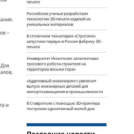
печати
Российские ученые разработали
ания.
технологию 3D-печати изделий из
уникальных материалов
ое –
В столичном технопарке «Строгино»
запустили первую в России фабрику 3D-
печати
Университет Иннополис запатентовал
тросового робота-строителя на
 Для
территории восьми стран
алов,
«Аддитивный инжиниринг» увеличит
выпуск инженерных деталей для
импортозамещения в промышленности
В Ставрополе с помощью 3D-принтера
та и
построили одноэтажный жилой дом
Последние новости