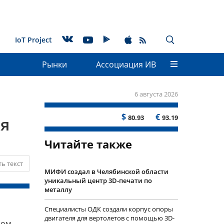
IoT Project
Рынки
Ассоциация ИВ
6 августа 2026
$
€
80.93
93.19
ия
Читайте также
ь текст
МИФИ создал в Челябинской области
уникальный центр 3D-печати по
металлу
Специалисты ОДК создали корпус опоры
двигателя для вертолетов с помощью 3D-
лом