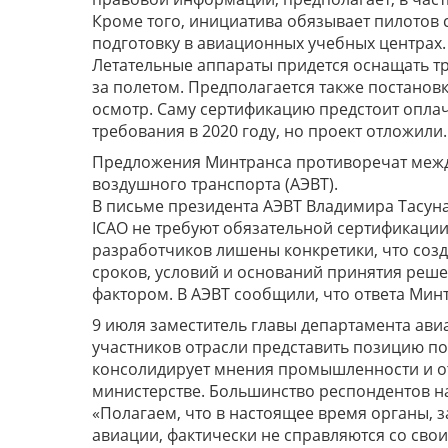
Кроме того, инициатива обязывает пилотов с
подготовку в авиационных учебных центрах.
Летательные аппараты придется оснащать т
за полетом. Предполагается также постановк
осмотр. Саму сертификацию предстоит оплач
требования в 2020 году, но проект отложили.
Предложения Минтранса противоречат между
воздушного транспорта (АЭВТ).
В письме президента АЭВТ Владимира Тасуна
ICAO не требуют обязательной сертификации 
разработчиков лишены конкретики, что созд
сроков, условий и оснований принятия реш
фактором. В АЭВТ сообщили, что ответа Мин
9 июля заместитель главы департамента а
участников отрасли представить позицию п
консолидирует мнения промышленности и о
министерстве. Большинство респондентов н
«Полагаем, что в настоящее время органы,
авиации, фактически не справляются со свои