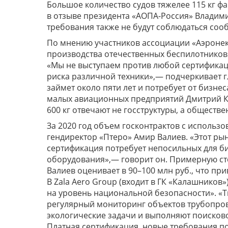
Большое количество судов тяжелее 115 кг фа
в отзыве президента «АОПА-Россия» Владим
требования также не будут соблюдаться соо
По мнению участников ассоциации «Аэронекс
производства отечественных беспилотников
«Мы не выступаем против любой сертификац
риска различной техники»,— подчеркивает 
займет около пяти лет и потребует от бизн
малых авиационных предприятий Дмитрий Кул
600 кг отвечают не госструктуры, а обществе
За 2020 год объем госконтрактов с использо
гендиректор «Птеро» Амир Валиев. «Этот рыно
сертификация потребует непосильных для би
оборудования»,— говорит он. Примерную ст
Валиев оценивает в 90–100 млн руб., что при
В Zala Aero Group (входит в ГК «Калашнико
на уровень национальной безопасности». «
регулярный мониторинг объектов трубопров
экологические задачи и выполняют поиско
Платная сертификация, новые требования п