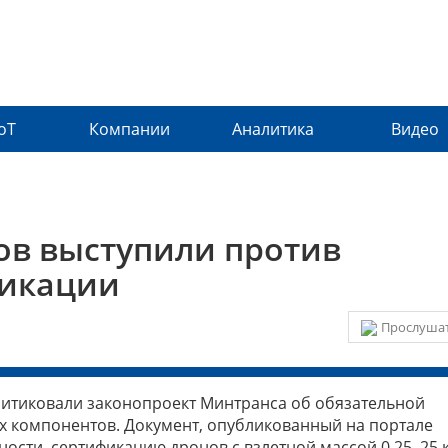
IoT
Компании
Аналитика
Видео
ов выступили против
фикации
Прослушат
ритиковали законопроект Минтранса об обязательной
х компонентов. Документ, опубликованный на портале
ости, сертификацию дронов с взлетной массой 0,25–25 к