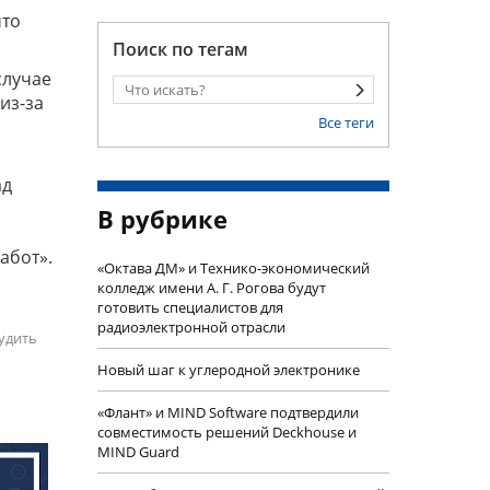
что
Поиск по тегам
случае
из-за
Все теги
ад
В рубрике
абот».
«Октава ДМ» и Технико-экономический
колледж имени А. Г. Рогова будут
готовить специалистов для
радиоэлектронной отрасли
удить
Новый шаг к углеродной электронике
«Флант» и MIND Software подтвердили
совместимость решений Deckhouse и
MIND Guard