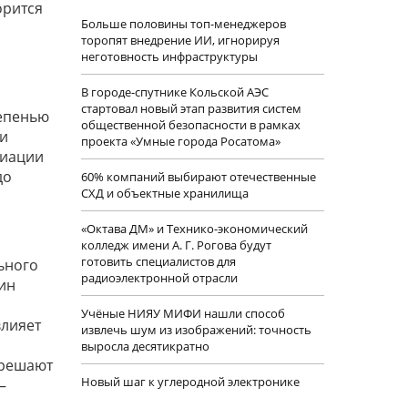
орится
Больше половины топ-менеджеров
торопят внедрение ИИ, игнорируя
неготовность инфраструктуры
В городе-спутнике Кольской АЭС
стартовал новый этап развития систем
тепенью
общественной безопасности в рамках
ии
проекта «Умные города Росатома»
циации
до
60% компаний выбирают отечественные
СХД и объектные хранилища
«Октава ДМ» и Технико-экономический
колледж имени А. Г. Рогова будут
готовить специалистов для
ьного
радиоэлектронной отрасли
ин
Учëные НИЯУ МИФИ нашли способ
влияет
извлечь шум из изображений: точность
выросла десятикратно
 решают
Новый шаг к углеродной электронике
—