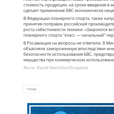
стоимость продукции, на сроки введения в э
сделает применение БВС экономически неце
В Федерации планерного спорта, также напр
принятия поправок российский производите
роста себестоимости техники. «Закроются в
планерного спорта "класс — начальный" пер
В Росавиации на вопросы не ответили. В Ми
объясняли замороженную впоследствии ини
безопасности использования БВС, предотвр
имущества при коммерческом использовании
Фото:
David Henrichs
/
Unsplash
Назад