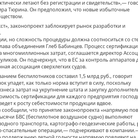
ктически летают без регистрации и свидетельств»,— гов
ира Тюрина. Он предположил, что новые избыточные
бществом.
т», законопроект заблокирует рынок разработки и
.
ии, но сложность процедуры должна соотноситься со с
глава объединения Глеб Бабинцев. Процесс сертификац
еса многомиллионных затрат, соглашается директор Ассо
иков. Он подчеркнул, что в ЕС за контроль аппаратов 
нная ассоциация сверхлегких судов.
ванием беспилотников составил 1,5 млрд руб., говорит
к упадет, как только норма вступит в силу, поскольку
знеса затрат на укрупнение штата и закупку дополнител
оимость сертификации для каждого предприятия господ
ведет к росту себестоимости продукции вдвое.
в») сообщили, что принятие законопроекта «напрямую по
Тысячи БВС (беспилотное воздушное судно) выполняют
одного транспорта, картографо-геодезические работы,
во-спасательные операции,— подчеркивают в компании.
о поддержанию летной годности напрямую повлияют на