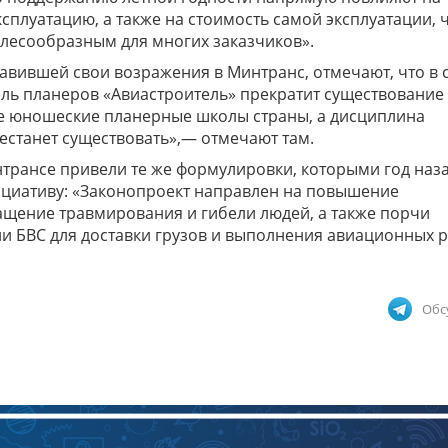
ксплуатацию, а также на стоимость самой эксплуатации, 
лесообразным для многих заказчиков».
авившей свои возражения в Минтранс, отмечают, что в 
ль планеров «Авиастроитель» прекратит существование 
се юношеские планерные школы страны, а дисциплина
естанет существовать»,— отмечают там.
нтрансе привели те же формулировки, которыми год наз
циативу: «Законопроект направлен на повышение
ащение травмирования и гибели людей, а также порчи
 БВС для доставки грузов и выполнения авиационных р
Обс