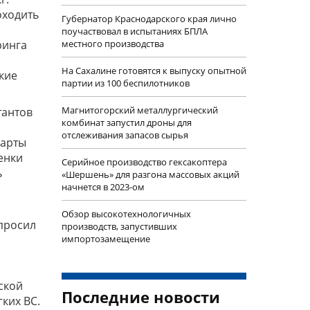
оходить
Губернатор Краснодарского края лично
поучаствовал в испытаниях БПЛА
ринга
местного производства
На Сахалине готовятся к выпуску опытной
кие
партии из 100 беспилотников
Магнитогорский металлургический
тантов
комбинат запустил дроны для
отслеживания запасов сырья
дарты
енки
Серийное производство гексакоптера
ь
«Шершень» для разгона массовых акций
начнется в 2023-ом
Обзор высокотехнологичных
просил
производств, запустивших
импортозамещение
ской
Последние новости
ких ВС.