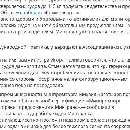
верхлегких судов до 115 кг получать свидетельства и пр
 Об этом
сообщает
«Коммерсантъ».
ранспондерами и бортовыми «ответчиками» для монито
а таких судов на учет с обязательным предъявлением на
ивать производителям. Минтранс уже пытался ввести та
народной практике, утверждают в Ассоциации эксплуа
 на имя замминистра Игоря Чалика говорится, что стан
судов данного типа. Отмечается также, что критерии оц
ает «условия для злоупотреблений», а неопределенност
ения со стороны госорганов является коррупциогенным
транса пока не последовало.
виапромышленности Минпромторга Михаил Богатырев по
о отмене обязательной сертификации. «Минпромторг
тправит предложения в Минтранс»,— сообщили в
астаивают на доработке идей Минтранса.
 занимающиеся контролем и надзором в области граждан
ми задачами даже для более тяжелого сегмента сверхлег