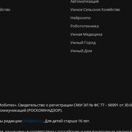
Автоматизация
яйство
Умное Сельское Хозяйство
Нейросети
Робототехника
Умная Медицина
Умный Город
Умный Дом
Мобитех». Свидетельство о регистрации СМИ ЭЛ № ФС 77 – 66991 от 30.
х коммуникаций (РОСКОМНАДЗОР).
ты редакции:
info@iot.ru
. Для детей старше 16 лет.
те, защищены в соответствии с российским и международным законод