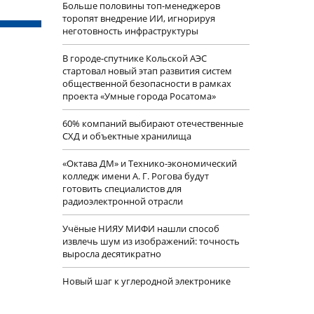
Больше половины топ-менеджеров
торопят внедрение ИИ, игнорируя
неготовность инфраструктуры
В городе-спутнике Кольской АЭС
стартовал новый этап развития систем
общественной безопасности в рамках
проекта «Умные города Росатома»
60% компаний выбирают отечественные
СХД и объектные хранилища
«Октава ДМ» и Технико-экономический
колледж имени А. Г. Рогова будут
готовить специалистов для
радиоэлектронной отрасли
Учëные НИЯУ МИФИ нашли способ
извлечь шум из изображений: точность
выросла десятикратно
Новый шаг к углеродной электронике