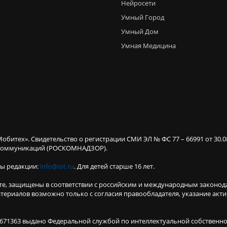
Нейросети
Умный Город
Умный Дом
Умная Медицина
Мобитех». Свидетельство о регистрации СМИ ЭЛ № ФС 77 – 66991 от 30.
х коммуникаций (РОСКОМНАДЗОР).
ты редакции:
info@iot.ru
. Для детей старше 16 лет.
те, защищены в соответствии с российским и международным законод
териалов возможно только с согласия правообладателя, указание акт
671363 выдано Федеральной службой по интеллектуальной собственнос