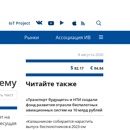
IoT Project
Рынки
Ассоциация ИВ
8 августа 2026
$
€
82.17
94.84
хему
Читайте также
ь текст
«Транспорт будущего» и НТИ создали
фонд развития отрасли беспилотных
авиационных систем на 10 млрд рублей
т на
«Калашников» собирается нарастить
несущая
выпуск беспилотников в 2023-ом