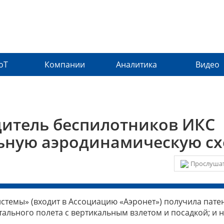
IoT
Компании
Аналитика
Видео
итель беспилотников ИКС
ьную аэродинамическую с
Прослушат
емы» (входит в Ассоциацию «Аэронет») получила патен
ального полета с вертикальным взлетом и посадкой; и 