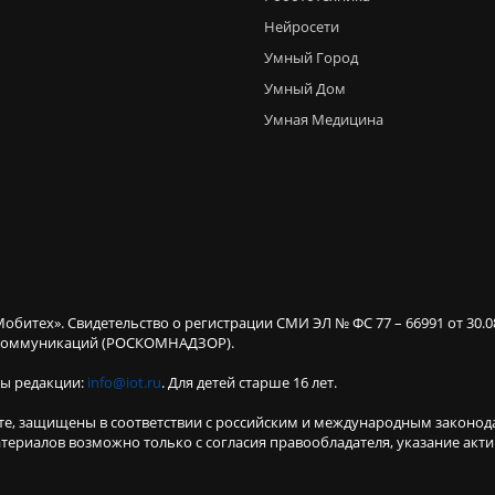
Нейросети
Умный Город
Умный Дом
Умная Медицина
Мобитех». Свидетельство о регистрации СМИ ЭЛ № ФС 77 – 66991 от 30.
х коммуникаций (РОСКОМНАДЗОР).
ты редакции:
info@iot.ru
. Для детей старше 16 лет.
те, защищены в соответствии с российским и международным законод
териалов возможно только с согласия правообладателя, указание акт