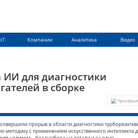
IoT
Компании
Аналитика
Видео
а ИИ для диагностики
гателей в сборке
Прослушат
 совершили прорыв в области диагностики турбореакти
ю методику с применением искусственного интеллекта 
ля целиком – без разбора на детали и за одно