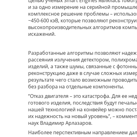
Целью ученых Smart Engines являлась томогр
и за одно измерение на серийной промышле
комплексное решение проблемы – использо
~450-600 кэВ, которые позволяют реконструи
высокопроизводительных алгоритмов компь
искажений.
Разработанные алгоритмы позволяют надеж
рассеяния излучения детектором, полихром
изделий, а также шумы, связанные с фотонн
реконструкцию даже в случае сложных измер
результате чего стало возможным проводит
без разбора на отдельные компоненты.
“Отказ двигателя – это катастрофа. Для ее 
готового изделия, последствия будут печальн
нашей технологией на конвейер можно пост
их надежность на новый уровень”, – коммент
наук Владимир Арлазаров.
Наиболее перспективным направлением дал