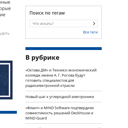
онные
торые
Поиск по тегам
кие
Все теги
удить
В рубрике
«Октава ДМ» и Технико-экономический
колледж имени А. Г. Рогова будут
готовить специалистов для
радиоэлектронной отрасли
Новый шаг к углеродной электронике
«Флант» и MIND Software подтвердили
совместимость решений Deckhouse и
MIND Guard