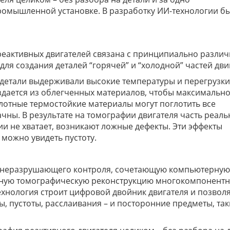
омышленной установке. В разработку ИИ-технологии б
реактивных двигателей связана с принципиально разли
я создания деталей “горячей” и “холодной” частей дви
ы детали выдерживали высокие температуры и перегрузки
оздается из облегченных материалов, чтобы максимальн
лотные термостойкие материалы могут поглотить все
чны. В результате на томографии двигателя часть реал
ции не хватает, возникают ложные дефекты. Эти эффекты
 можно увидеть пустоту.
у неразрушающего контроля, сочетающую компьютерную
вную томографическую реконструкцию многокомпонент
ехнология строит цифровой двойник двигателя и позвол
, пустоты, расслаивания – и посторонние предметы, так