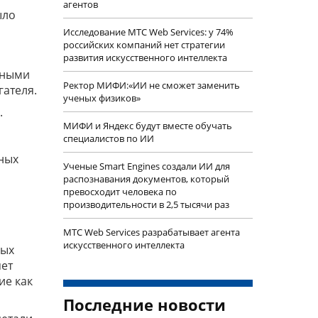
агентов
ыло
Исследование МТС Web Services: у 74%
российских компаний нет стратегии
развития искусственного интеллекта
чными
Ректор МИФИ:«ИИ не сможет заменить
гателя.
ученых физиков»
.
МИФИ и Яндекс будут вместе обучать
о
специалистов по ИИ
ьных
Ученые Smart Engines создали ИИ для
распознавания документов, который
превосходит человека по
производительности в 2,5 тысячи раз
МТС Web Services разрабатывает агента
искусственного интеллекта
ных
яет
ие как
Последние новости