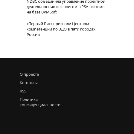
NDBC объединила управление проектной
деятельностью и сервисом в PSA-системе
на базе BPMSoft
«Первый Бит» признали Центром
компетенции по ЭДО в пяти городах
России
О проекте
Контакты
RSS
Политика
конфиденциальности