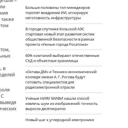
етали –
или
Больше половины топ-менеджеров
ения
торопят внедрение ИИ, игнорируя
неготовность инфраструктуры
 также
этом
В городе-спутнике Кольской АЭС
стартовал новый этап развития систем
общественной безопасности в рамках
проекта «Умные города Росатома»
том,
льных
60% компаний выбирают отечественные
СХД и объектные хранилища
, в
«Октава ДМ» и Технико-экономический
оделей
колледж имени А. Г. Рогова будут
готовить специалистов для
радиоэлектронной отрасли
троля
 С
Учëные НИЯУ МИФИ нашли способ
 выведя
извлечь шум из изображений: точность
ических
выросла десятикратно
Новый шаг к углеродной электронике