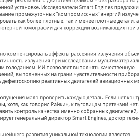
афия реактивного двигателя целиком – без разбора на д
нной установке. Исследователи Smart Engines предлож
вание промежуточных “компромиссных” энергий излуч
ровать как более плотные, так и менее плотные детали, а
ютерной томографии для коррекции возникающих при 
но компенсировать эффекты рассеяния излучения объек
атичность излучения при исследовании мультиматериа
ым голоданием. ИИ позволяет выполнять качественную
ений, выполненных на грани чувствительности прибора
ь дефектоскопию реактивных двигателей авиационных м
недопущения мало проверить каждую деталь. Если нет кон
ы, хотя, как говорил Райкин, к пуговицам претензий нет.
авить контроль качества именно собранных двигателей,
ирует генеральный директор Smart Engines, доктор техн
ьнейшего развития уникальной технологии является