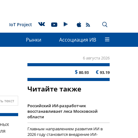
IoT Project
Рынки
Ассоциация ИВ
6 августа 2026
$
€
80.93
93.19
Читайте также
ь текст
Российский ИИ-разработчик
восстанавливает леса Московской
области
вных
Главным направлением развития ИИ в
для
2026 году становится внедрение ИИ-