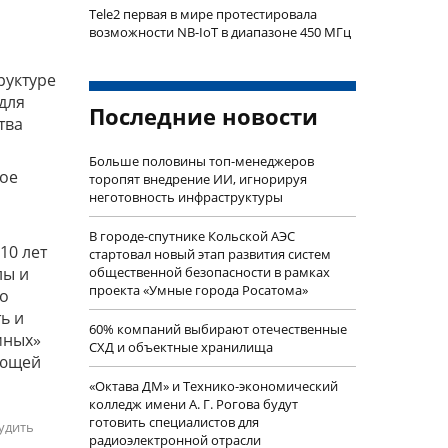
Tele2 первая в мире протестировала
возможности NB-IoT в диапазоне 450 МГц
руктуре
для
Последние новости
тва
Больше половины топ-менеджеров
ное
торопят внедрение ИИ, игнорируя
неготовность инфраструктуры
В городе-спутнике Кольской АЭС
10 лет
стартовал новый этап развития систем
лы и
общественной безопасности в рамках
проекта «Умные города Росатома»
до
ь и
60% компаний выбирают отечественные
мных»
СХД и объектные хранилища
ающей
«Октава ДМ» и Технико-экономический
колледж имени А. Г. Рогова будут
готовить специалистов для
удить
радиоэлектронной отрасли