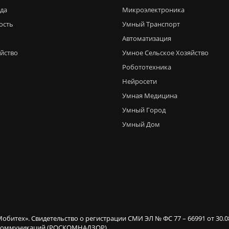
еда
Микроэлектроника
ость
Умный Транспорт
Автоматизация
яйство
Умное Сельское Хозяйство
Робототехника
Нейросети
Умная Медицина
Умный Город
Умный Дом
Мобитех». Свидетельство о регистрации СМИ ЭЛ № ФС 77 – 66991 от 30.
х коммуникаций (РОСКОМНАДЗОР).