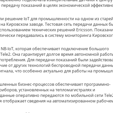
 передачу показаний в целях экономической эффективн
али решение IoT для промышленности на одном из старе
на Кировском заводе. Тестовая сеть передачи данных б
использованием технических решений Ericsson. Показани
тически передавались в систему мониторинга Кировско
 NB-IoT, которая обеспечивает подключение большого
 Tele2. Она гарантирует долгое время автономной работ
опотребления. Для передачи показаний были задействов
ичие от других технологий беспроводной передачи данны
сигнала, что особенно актуально для работы на промыш
шленных бизнес-процессов обеспечивает программно-
риборов, установленных на тепломагистралях и
данные оперативно передаются по мобильной сети Tele
я отображает сведения на автоматизированном рабоче