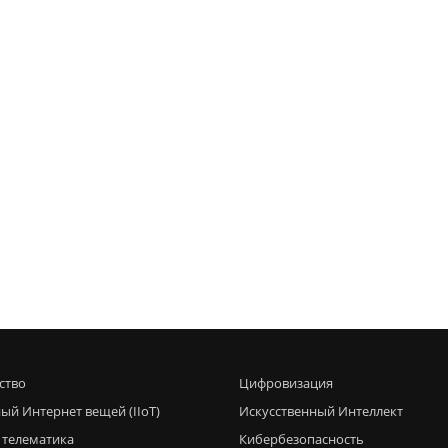
ство
Цифровизация
ый Интернет вещей (IIoT)
Искусственный Интеллект
 телематика
Кибербезопасность