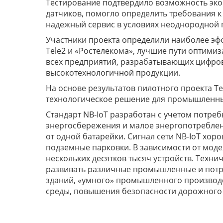
Тестирование подтвердило возможность эк
датчиков, помогло определить требования к
надежный сервис в условиях неоднородной
Участники проекта определили наиболее эф
Tele2 и «Ростелекома», лучшие пути оптими
всех предприятий, разрабатывающих цифро
высокотехнологичной продукции.
На основе результатов пилотного проекта Te
технологическое решение для промышленны
Стандарт NB-IoT разработан с учетом потреб
энергосбережения и малое энергопотреблени
от одной батарейки. Сигнал сети NB-IoT хор
подземные парковки. В зависимости от моде
нескольких десятков тысяч устройств. Техни
развивать различные промышленные и потре
зданий, «умного» промышленного производ
среды, повышения безопасности дорожного 