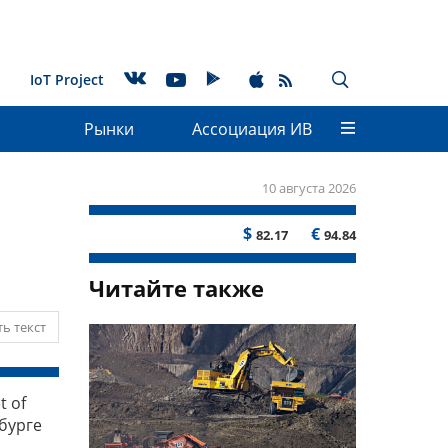
IoT Project
Рынки
Ассоциация ИВ
10 августа 2026
$
€
82.17
94.84
Читайте также
ь текст
t of
бурге