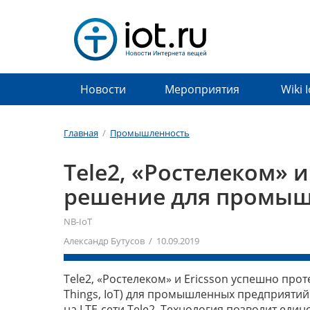
Новости
Мероприятия
Wiki 
Главная
/
Промышленность
Tele2, «Ростелеком» и
решение для промыш
NB-IoT
Александр Бутусов / 10.09.2019
Tele2, «Ростелеком» и Ericsson успешно про
Things, IoT) для промышленных предприятий
на LTE-сети Tele2. Технология позволит ед