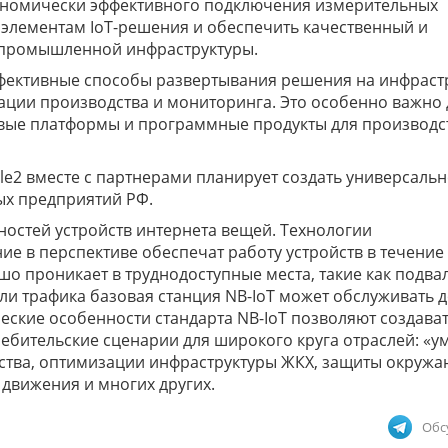
ономически эффективного подключения измерительных
 элементам IoT-решения и обеспечить качественный и
 промышленной инфраструктуры.
фективные способы развертывания решения на инфраст
зации производства и мониторинга. Это особенно важно 
вые платформы и программные продукты для производс
le2 вместе с партнерами планирует создать универсаль
х предприятий РФ.
ностей устройств интернета вещей. Технологии
е в перспективе обеспечат работу устройств в течение 
ошо проникает в труднодоступные места, такие как подва
ли трафика базовая станция NB-IoT может обслуживать 
ческие особенности стандарта NB-IoT позволяют создават
бительские сценарии для широкого круга отраслей: «у
ства, оптимизации инфраструктуры ЖКХ, защиты окруж
движения и многих других.
Обс