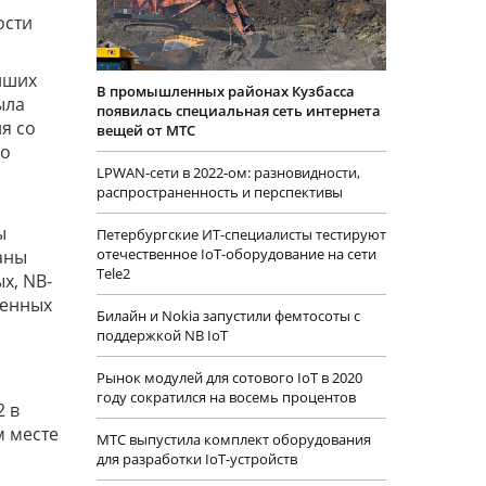
ости
йших
В промышленных районах Кузбасса
ыла
появилась специальная сеть интернета
я со
вещей от МТС
го
LPWAN-сети в 2022-ом: разновидности,
распространенность и перспективы
ы
Петербургские ИТ-специалисты тестируют
отечественное IoT-оборудование на сети
аны
Tele2
х, NB-
ленных
Билайн и Nokia запустили фемтосоты с
поддержкой NB IoT
Рынок модулей для сотового IoT в 2020
году сократился на восемь процентов
2 в
м месте
МТС выпустила комплект оборудования
для разработки IoT-устройств