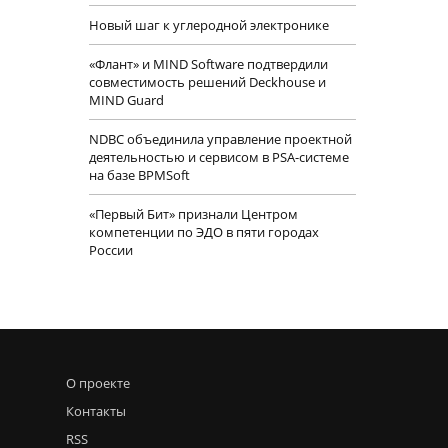
Новый шаг к углеродной электронике
«Флант» и MIND Software подтвердили
совместимость решений Deckhouse и
MIND Guard
NDBC объединила управление проектной
деятельностью и сервисом в PSA-системе
на базе BPMSoft
«Первый Бит» признали Центром
компетенции по ЭДО в пяти городах
России
О проекте
Контакты
RSS