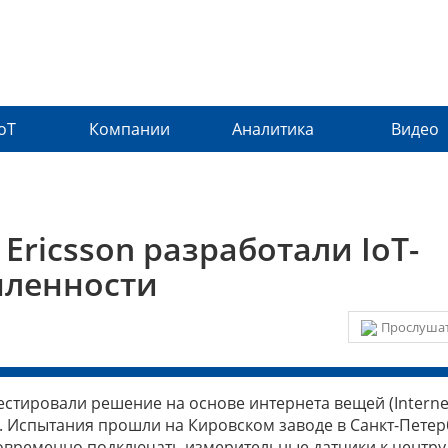
IoT
Компании
Аналитика
Видео
 Ericsson разработали IoT-
ленности
Прослушат
тестировали решение на основе интернета вещей (Interne
. Испытания прошли на Кировском заводе в Санкт-Петер
иновременно подключать измерительные датчики к центру