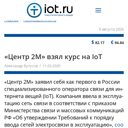
Главная
/
Промышленность
9 августа 2026
$
€
82.17
94.84
«Центр 2М» взял курс на IoT
Александр Бутусов / 11.03.2020
«Центр 2М» зая­вил се­бя как пер­во­го в Рос­сии
спе­циа­ли­зиро­ван­но­го опе­рато­ра свя­зи для ин­
терне­та ве­щей (IoT). Ком­па­ния вве­ла в экс­плуа­
та­цию сеть свя­зи в со­от­ветс­твии с при­казом
Ми­нис­терс­тва свя­зи и мас­со­вых ком­му­ника­ций
РФ «Об ут­вер­жде­нии Тре­бова­ний к по­ряд­ку
вво­да се­тей элек­трос­вя­зи в экс­плуа­та­цию»,
соо