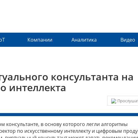
IoT
Компании
Аналитика
Видео
туального консультанта на
го интеллекта
Прослушат
 консультанте, в основу которого легли алгоритмы
иректор по искусственному интеллекту и цифровым прод
м, виртуальный консультант может давать рекомендации