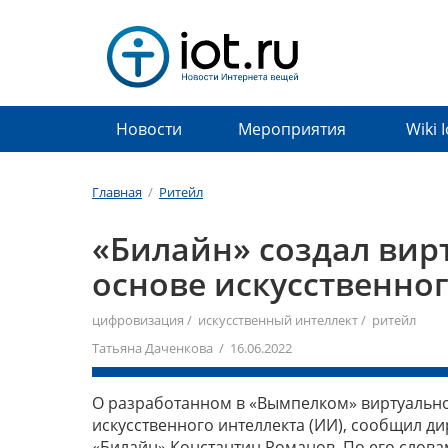
Новости
Мероприятия
Wiki 
Главная
/
Ритейл
«Билайн» создал вир
основе искусственно
цифровизация
/
искусственный интеллект
/
ритейл
Татьяна Даченкова / 16.06.2022
О разработанном в «Вымпелком» виртуальном
искусственного интеллекта (ИИ), сообщил д
«Билайн» Константин Романов. По его слова