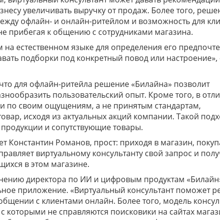
знесу увеличивать выручку от продаж. Более того, реше
между офлайн- и онлайн-ритейлом и возможность для кл
 не прибегая к общению с сотрудниками магазина.
м на естественном языке для определения его предпочте
авать подборки под конкретный повод или настроение», 
 что для офлайн-ритейла решение «Билайна» позволит
азнообразить пользовательский опыт. Кроме того, в отл
и по своим ощущениям, а не принятым стандартам,
овар, исходя из актуальных акций компании. Такой под
 продукции и сопутствующие товары.
ет Константин Романов, прост: приходя в магазин, покуп
тправляет виртуальному консультанту свой запрос и полу
ихся в этом магазине.
 мнению директора по ИИ и цифровым продуктам «Билайн
льное приложение. «Виртуальный консультант поможет р
 общении с клиентами онлайн. Более того, модель консул
с которыми не справляются поисковики на сайтах магаз