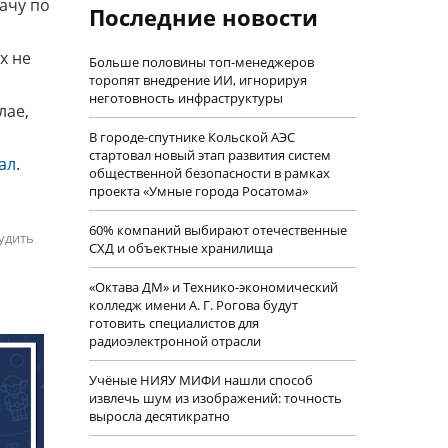
ачу по
Последние новости
х не
Больше половины топ-менеджеров
торопят внедрение ИИ, игнорируя
неготовность инфраструктуры
лае,
В городе-спутнике Кольской АЭС
стартовал новый этап развития систем
ал
.
общественной безопасности в рамках
проекта «Умные города Росатома»
60% компаний выбирают отечественные
удить
СХД и объектные хранилища
«Октава ДМ» и Технико-экономический
колледж имени А. Г. Рогова будут
готовить специалистов для
радиоэлектронной отрасли
Учëные НИЯУ МИФИ нашли способ
извлечь шум из изображений: точность
выросла десятикратно