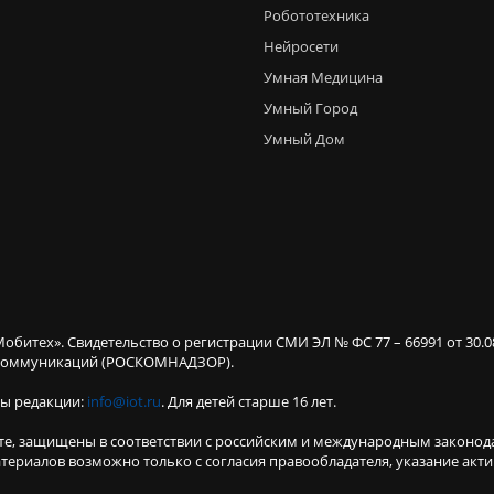
Робототехника
Нейросети
Умная Медицина
Умный Город
Умный Дом
Мобитех». Свидетельство о регистрации СМИ ЭЛ № ФС 77 – 66991 от 30.
х коммуникаций (РОСКОМНАДЗОР).
ты редакции:
info@iot.ru
. Для детей старше 16 лет.
те, защищены в соответствии с российским и международным законод
териалов возможно только с согласия правообладателя, указание акт