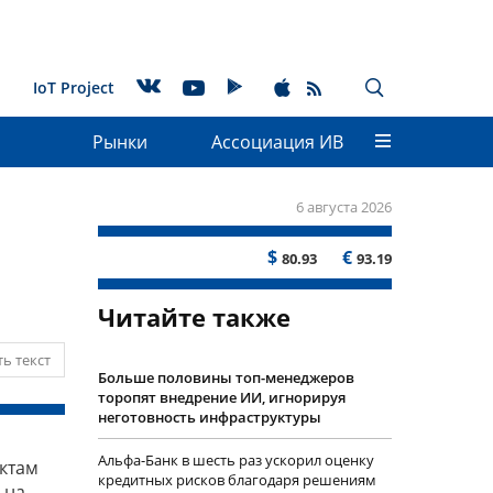
IoT Project
Рынки
Ассоциация ИВ
6 августа 2026
$
€
80.93
93.19
Читайте также
ь текст
Больше половины топ-менеджеров
торопят внедрение ИИ, игнорируя
неготовность инфраструктуры
Альфа-Банк в шесть раз ускорил оценку
уктам
кредитных рисков благодаря решениям
 на