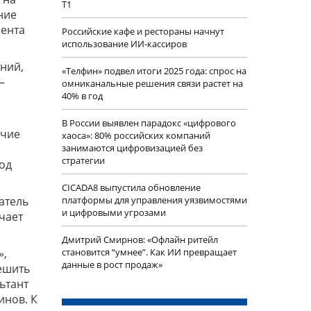
Т1
ние
иента
Российские кафе и рестораны начнут
использование ИИ-кассиров
ний,
«Телфин» подвел итоги 2025 года: спрос на
–
омниканальные решения связи растет на
40% в год
В России выявлен парадокс «цифрового
ичие
хаоса»: 80% российских компаний
занимаются цифровизацией без
стратегии
ход
CICADA8 выпустила обновление
атель
платформы для управления уязвимостями
и цифровыми угрозами
чает
Дмитрий Смирнов: «Офлайн ритейл
»,
становится “умнее”. Как ИИ превращает
данные в рост продаж»
ешить
ьтант
инов. К