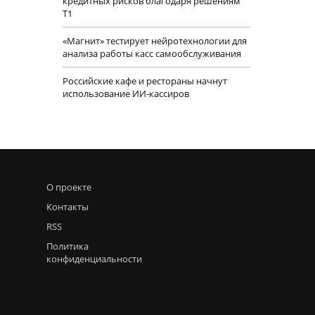
кредитных рисков благодаря решениям
Т1
«Магнит» тестирует нейротехнологии для
анализа работы касс самообслуживания
Российские кафе и рестораны начнут
использование ИИ-кассиров
О проекте
Контакты
RSS
Политика
конфиденциальности