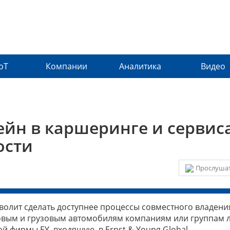
IoT
Компании
Аналитика
Видео
ейн в каршеринге и сервис
ости
Прослушат
волит сделать доступнее процессы совместного владени
ковым и грузовым автомобилям компаниям или группам 
й фирмы EY, входящую в Ernst & Young Global.