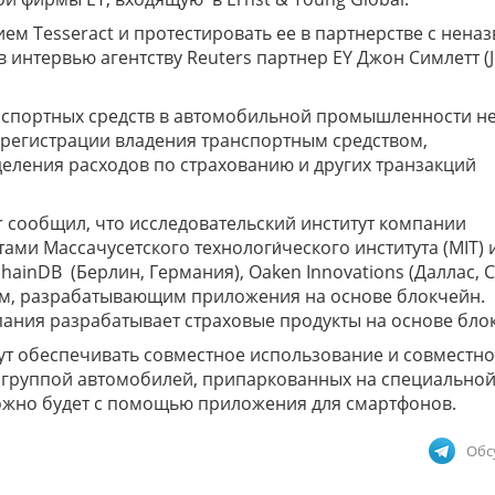
ем Tesseract и протестировать ее в партнерстве с нена
в интервью агентству Reuters партнер EY Джон Симлетт (
спортных средств в автомобильной промышленности не
 регистрации владения транспортным средством,
еления расходов по страхованию и других транзакций
r сообщил, что исследовательский институт компании
ами Массачусетского технологи́ческого института (MIT) 
ainDB (Берлин, Германия), Oaken Innovations (Даллас, 
ом, разрабатывающим приложения на основе блокчейн.
мпания разрабатывает страховые продукты на основе бло
ут обеспечивать совместное использование и совместн
 группой автомобилей, припаркованных на специально
ожно будет с помощью приложения для смартфонов.
Обс