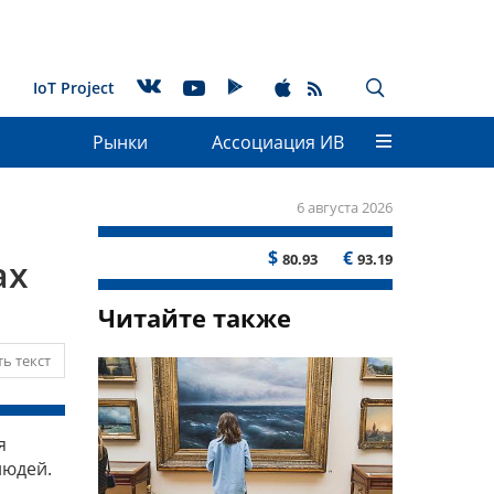
IoT Project
Рынки
Ассоциация ИВ
6 августа 2026
$
€
80.93
93.19
ах
Читайте также
ь текст
я
людей.