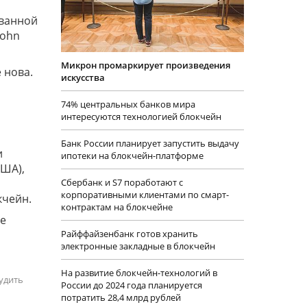
званной
John
Микрон промаркирует произведения
 нова.
искусства
74% центральных банков мира
интересуются технологией блокчейн
Банк России планирует запустить выдачу
и
ипотеки на блокчейн-платформе
США),
Сбербанк и S7 поработают с
корпоративными клиентами по смарт-
кчейн.
контрактам на блокчейне
ое
й
Райффайзенбанк готов хранить
электронные закладные в блокчейн
На развитие блокчейн-технологий в
удить
России до 2024 года планируется
потратить 28,4 млрд рублей