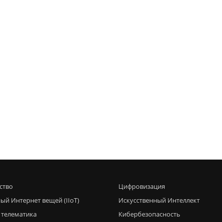
ство
Цифровизация
ый Интернет вещей (IIoT)
Искусственный Интеллект
 телематика
Кибербезопасность