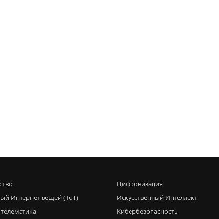
ство
Цифровизация
ый Интернет вещей (IIoT)
Искусственный Интеллект
 телематика
Кибербезопасность