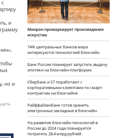
 с
артиру
ть, и
ограмму
Микрон промаркирует произведения
искусства
74% центральных банков мира
нин».
интересуются технологией блокчейн
чтобы
Банк России планирует запустить выдачу
мых
ипотеки на блокчейн-платформе
Сбербанк и S7 поработают с
, но и
корпоративными клиентами по смарт-
контрактам на блокчейне
удить
Райффайзенбанк готов хранить
электронные закладные в блокчейн
На развитие блокчейн-технологий в
России до 2024 года планируется
потратить 28,4 млрд рублей