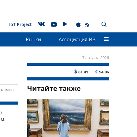
IoT Project
Рынки
Ассоциация ИВ
7 августа 2026
$
€
81.41
94.06
Читайте также
ь текст
в
им.