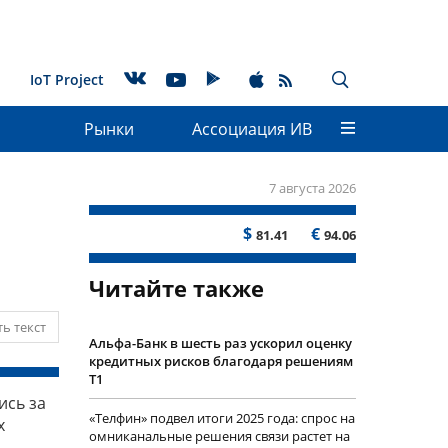
IoT Project
Рынки
Ассоциация ИВ
7 августа 2026
$
€
81.41
94.06
Читайте также
ь текст
Альфа-Банк в шесть раз ускорил оценку
кредитных рисков благодаря решениям
Т1
ись за
«Телфин» подвел итоги 2025 года: спрос на
х
омниканальные решения связи растет на