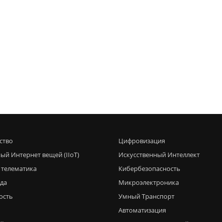
ство
Цифровизация
ый Интернет вещей (IIoT)
Искусственный Интеллект
 телематика
Кибербезопасность
еда
Микроэлектроника
ость
Умный Транспорт
Автоматизация