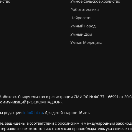
яйство
Умное Сельское Хозяйство
Робототехника
Нейросети
Умный Город
Умный Дом
Умная Медицина
Мобитех». Свидетельство о регистрации СМИ ЭЛ № ФС 77 – 66991 от 30.
х коммуникаций (РОСКОМНАДЗОР).
ты редакции:
info@iot.ru
. Для детей старше 16 лет.
те, защищены в соответствии с российским и международным законод
териалов возможно только с согласия правообладателя, указание акт