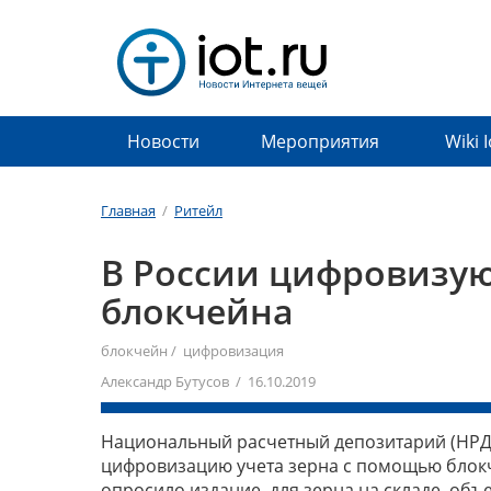
Новости
Мероприятия
Wiki 
Главная
/
Ритейл
В России цифровизую
блокчейна
блокчейн
/
цифровизация
Александр Бутусов / 16.10.2019
Национальный расчетный депозитарий (НРД;
цифровизацию учета зерна с помощью блок
опросило издание, для зерна на складе, объ