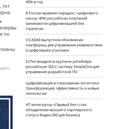
40% в год
, тот
ерна.
В России выявлен парадокс «цифрового
хаоса»: 80% российских компаний
х
занимаются цифровизацией без
резервы
стратегии
е по
CICADA8 выпустила обновление
платформы для управления уязвимостями
 токены
и цифровыми угрозами
К2Тех внедрил в крупном ритейлере
российскую SDLC-систему SimpleOne для
удить
управления разработкой ПО
Цифровизация в страховании логистики:
трансформация, эффективность и новые
технологии
ИТ-интегратор «Первый Бит» стал
обладателем высшего партнерского
статуса Яндекс360 для бизнеса