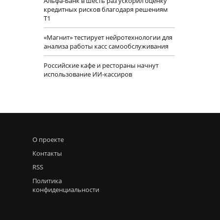
Альфа-Банк в шесть раз ускорил оценку
кредитных рисков благодаря решениям
Т1
«Магнит» тестирует нейротехнологии для
анализа работы касс самообслуживания
Российские кафе и рестораны начнут
использование ИИ-кассиров
О проекте
Контакты
RSS
Политика
конфиденциальности