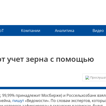
IoT
Компании
Аналитика
Видео
т учет зерна с помощью
Прослушат
 99,99% принадлежит Мосбирже) и Россельхозбанк взял
чейна,
пишут
«Ведомости». По словам экспертов, которы
ем которого зафиксирован в складских расписках, будут