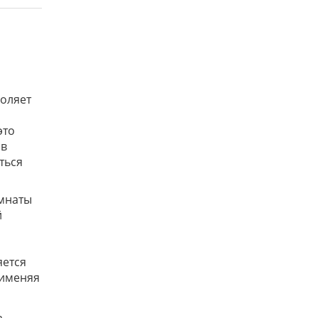
оляет
это
ив
ться
омнаты
й
яется
рименяя
ь