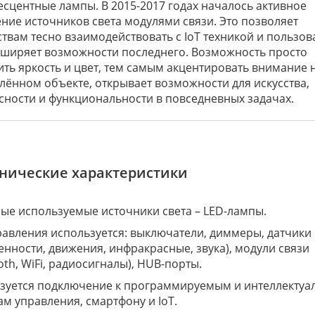
сцентные лампы. В 2015-2017 годах началось активное
ние источников света модулями связи. Это позволяет
ствам тесно взаимодействовать с IoT техникой и пользов
сширяет возможности последнего. Возможность просто
ить яркость и цвет, тем самым акцентировать внимание 
лённом объекте, открывает возможности для искусства,
сности и функциональности в повседневных задачах.
хнические характеристики
ые используемые источники света – LED-лампы.
равления используется: выключатели, диммеры, датчики
енности, движения, инфракрасные, звука), модули связи
oth, WiFi, радиосигналы), HUB-порты.
зуется подключение к программируемым и интеллекту
ам управления, смартфону и IoT.