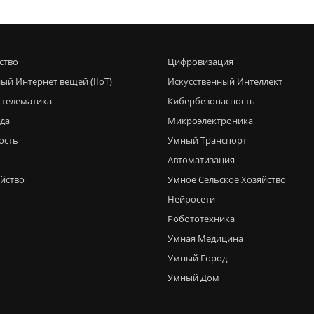
ство
Цифровизация
ый Интернет вещей (IIoT)
Искусственный Интеллект
 телематика
Кибербезопасность
еда
Микроэлектроника
ость
Умный Транспорт
Автоматизация
яйство
Умное Сельское Хозяйство
Нейросети
Робототехника
Умная Медицина
Умный Город
Умный Дом