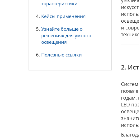
увелич
характеристики
искусс
исполь
Кейсы применения
освеще
и совр
Узнайте больше о
техник
решениях для умного
освещения
Полезные ссылки
2. Ис
Систем
появле
годам,
LED по
освеще
значит
исполь
Благод