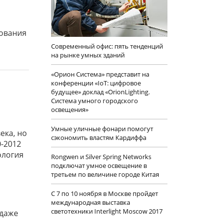
рования
й
Современный офис: пять тенденций
на рынке умных зданий
«Орион Система» представит на
конференции «IoT: цифровое
будущее» доклад «OrionLighting.
Система умного городского
освещения»
Умные уличные фонари помогут
ека, но
cэкономить властям Кардиффа
-2012
ология
Rongwen и Silver Spring Networks
подключат умное освещение в
третьем по величине городе Китая
C 7 по 10 ноября в Москве пройдет
международная выставка
светотехники Interlight Moscow 2017
 даже