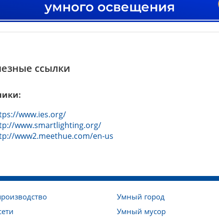
лезные ссылки
ники:
tps://www.ies.org/
tp://www.smartlighting.org/
tp://www2.meethue.com/en-us
производство
Умный город
сети
Умный мусор