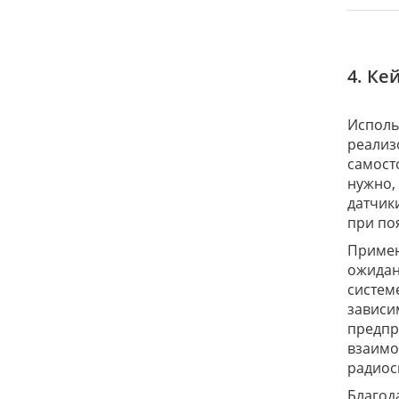
4. Ке
Исполь
реализ
самост
нужно,
датчик
при по
Примен
ожидан
систем
зависи
предпр
взаимо
радиосв
Благод