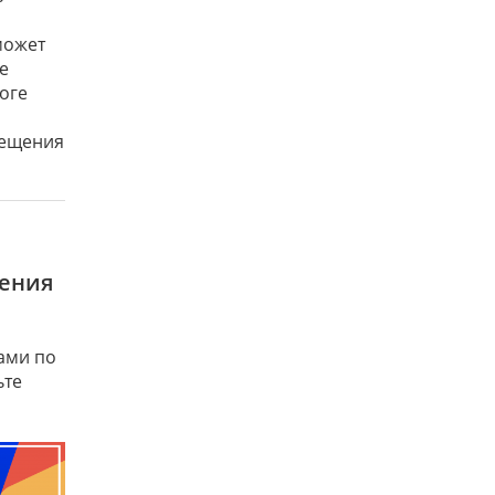
может
е
оге
вещения
щения
ами по
ьте