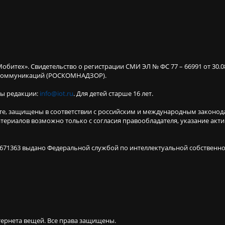
Мобитех». Свидетельство о регистрации СМИ ЭЛ № ФС 77 – 66991 от 30.
х коммуникаций (РОСКОМНАДЗОР).
ты редакции:
info@iot.ru
. Для детей старше 16 лет.
те, защищены в соответствии с российским и международным законод
териалов возможно только с согласия правообладателя, указание акт
671363 выдано Федеральной службой по интеллектуальной собственнос
тернета вещей.
Все права защищены.