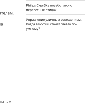
Philips ClearSky позаботится о
перелетных птицах
ателем,
Управление уличным освещением.
на
Когда в России станет светло по-
умному?
альным