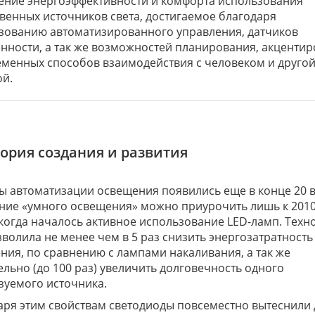
ение энергоэффективности и комфорта использования
твенных источников света, достигаемое благодаря
зованию автоматизированного управления, датчиков
нности, а так же возможностей планирования, акценти
еменных способов взаимодействия с человеком и друго
ой.
тория создания и развития
ы автоматизации освещения появились еще в конце 20 в
ние «умного освещения» можно приурочить лишь к 2010
 когда началось активное использование LED-ламп. Техн
зволила не менее чем в 5 раз снизить энергозатратность
ния, по сравнению с лампами накаливания, а так же
ельно (до 100 раз) увеличить долговечность одного
зуемого источника.
аря этим свойствам светодиоды повсеместно вытеснили