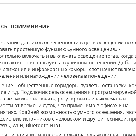
йсы применения
зование датчиков освещенности в цепи освещения позв
овать простейшую функцию «умного освещения» -
оятельно включать и выключать освещение тогда, когда 
 что активно используется в уличном освещении. Добав
и движения и инфракрасные камеры, свет начнет включа
явлении или нахождении человека в помещении.
ение – общественные коридоры, туалеты, остановки, к
ия и т.д. Подключив сеть освещения к программируемо
е, свет можно включать, регулировать и выключать в
мости от времени суток, что применимо в офисах и на
иятиях. Крайней возможностью умного освещения, явл
действие источников с человеком и другой техникой, п
язь, Wi-Fi, Bluetooth и IoT.
аря пульту или смартфону пользователь может настроит