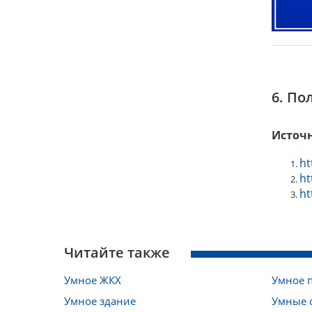
6. По
Источ
ht
ht
ht
Читайте также
Умное ЖКХ
Умное 
Умное здание
Умные 