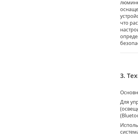
люмине
оснаще
устрой
что ра
настро
опреде
безопа
3. Те
Основн
Для уп
(освещ
(Blueto
Исполь
систем