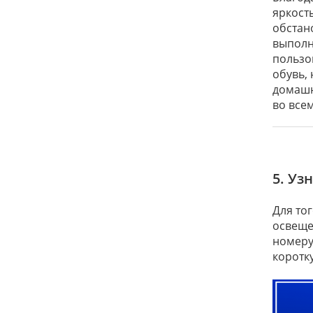
яркость
обстан
выполн
пользо
обувь,
домашн
во все
5. Уз
Для то
освеще
номеру 
коротк