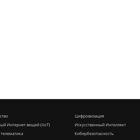
ство
Цифровизация
ый Интернет вещей (IIoT)
Искусственный Интеллект
 телематика
Кибербезопасность