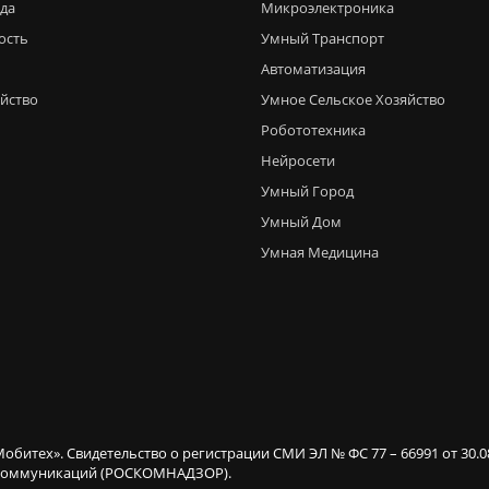
еда
Микроэлектроника
ость
Умный Транспорт
Автоматизация
яйство
Умное Сельское Хозяйство
Робототехника
Нейросети
Умный Город
Умный Дом
Умная Медицина
Мобитех». Свидетельство о регистрации СМИ ЭЛ № ФС 77 – 66991 от 30.
х коммуникаций (РОСКОМНАДЗОР).