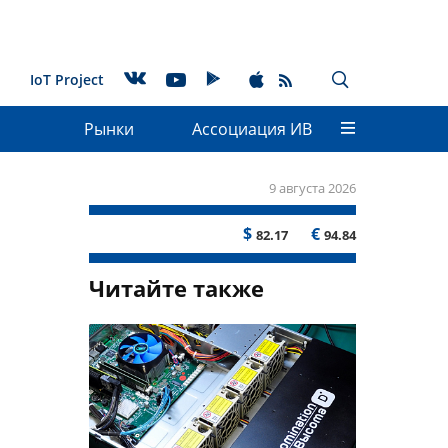
IoT Project
Рынки
Ассоциация ИВ
9 августа 2026
$
€
82.17
94.84
Читайте также