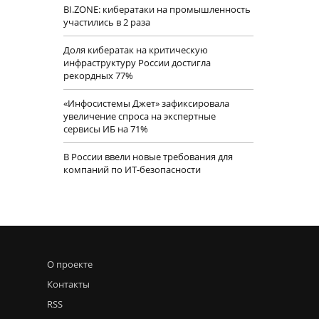
BI.ZONE: кибератаки на промышленность
участились в 2 раза
Доля кибератак на критическую
инфраструктуру России достигла
рекордных 77%
«Инфосистемы Джет» зафиксировала
увеличение спроса на экспертные
сервисы ИБ на 71%
В России ввели новые требования для
компаний по ИТ-безопасности
О проекте
Контакты
RSS