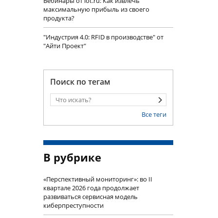
Вебинары от iot.ru: Как извлечь
максимальную прибыль из своего
продукта?
"Индустрия 4.0: RFID в производстве" от
"Айти Проект"
Поиск по тегам
Все теги
В рубрике
«Перспективный мониторинг»: во II
квартале 2026 года продолжает
развиваться сервисная модель
киберпреступности