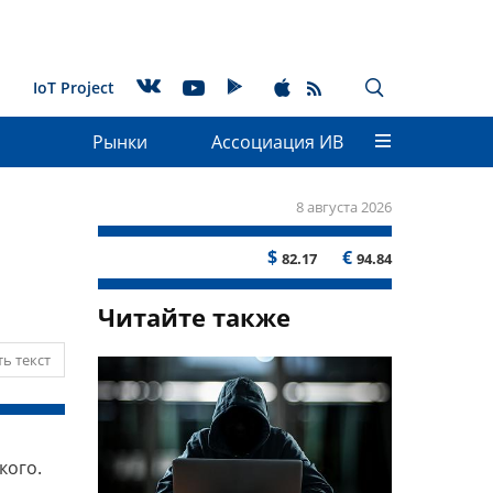
IoT Project
Рынки
Ассоциация ИВ
8 августа 2026
$
€
82.17
94.84
Читайте также
ь текст
кого.