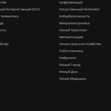
ство
Цифровизация
ый Интернет вещей (IIoT)
Искусственный Интеллект
 телематика
Кибербезопасность
еда
Микроэлектроника
ость
Умный Транспорт
Автоматизация
яйство
Умное Сельское Хозяйство
Робототехника
Нейросети
Умный Город
Умный Дом
Умная Медицина