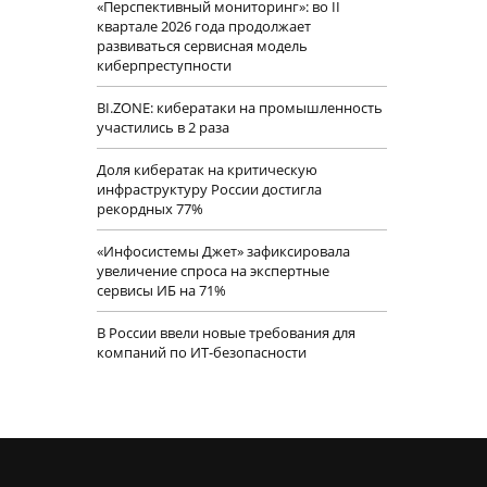
«Перспективный мониторинг»: во II
квартале 2026 года продолжает
развиваться сервисная модель
киберпреступности
BI.ZONE: кибератаки на промышленность
участились в 2 раза
Доля кибератак на критическую
инфраструктуру России достигла
рекордных 77%
«Инфосистемы Джет» зафиксировала
увеличение спроса на экспертные
сервисы ИБ на 71%
В России ввели новые требования для
компаний по ИТ-безопасности