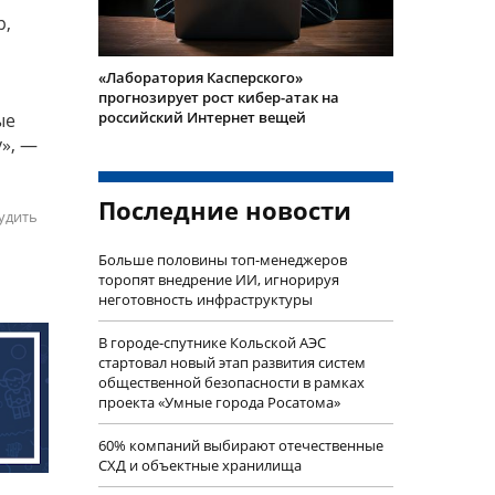
р,
«Лаборатория Касперского»
прогнозирует рост кибер-атак на
российский Интернет вещей
ые
», —
Последние новости
удить
Больше половины топ-менеджеров
торопят внедрение ИИ, игнорируя
неготовность инфраструктуры
В городе-спутнике Кольской АЭС
стартовал новый этап развития систем
общественной безопасности в рамках
проекта «Умные города Росатома»
60% компаний выбирают отечественные
СХД и объектные хранилища