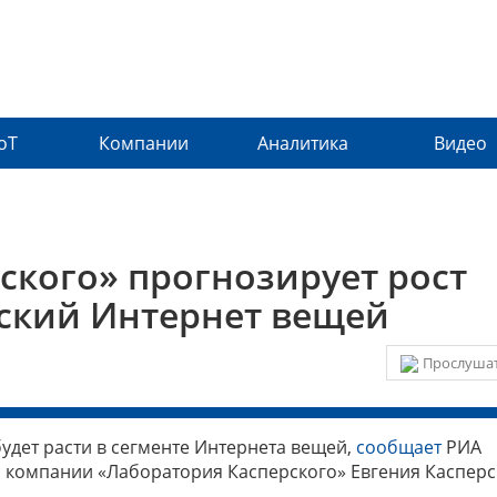
IoT
Компании
Аналитика
Видео
ского» прогнозирует рост
йский Интернет вещей
Прослушат
будет расти в сегменте Интернета вещей,
сообщает
РИА
й компании «Лаборатория Касперского» Евгения Касперс