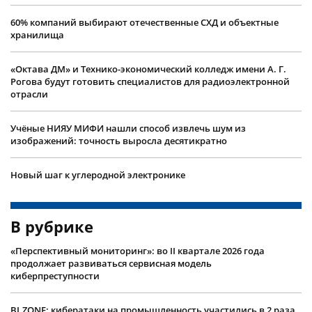
60% компаний выбирают отечественные СХД и объектные
хранилища
«Октава ДМ» и Технико-экономический колледж имени А. Г.
Рогова будут готовить специалистов для радиоэлектронной
отрасли
Учëные НИЯУ МИФИ нашли способ извлечь шум из
изображений: точность выросла десятикратно
Новый шаг к углеродной электронике
В рубрике
«Перспективный мониторинг»: во II квартале 2026 года
продолжает развиваться сервисная модель
киберпреступности
BI.ZONE: кибератаки на промышленность участились в 2 раза