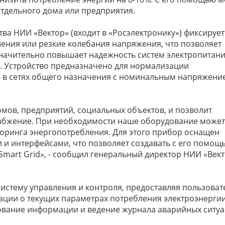
отдельного дома или предприятия.
а НИИ «Вектор» (входит в «Росэлектронику») фиксирует
ения или резкие колебания напряжения, что позволяет
начительно повышает надежность систем электропитан
я. Устройство предназначено для нормализации
ю в сетях общего назначения с номинальным напряжени
мов, предприятий, социальных объектов, и позволит
набжение. При необходимости наше оборудование может
оринга энергопотребления. Для этого прибор оснащен
и интерфейсами, что позволяет создавать с его помощ
Smart Grid», - сообщил генеральный директор НИИ «Век
истему управления и контроля, предоставляя пользова
ции о текущих параметрах потребления электроэнергии
ование информации и ведение журнала аварийных ситуа