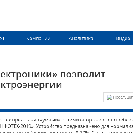
IoT
Компании
Аналитика
Видео
ектроники» позволит
ектроэнергии
Прослушат
остех представил «умный» оптимизатор энергопотребле
ИНФОТЕХ-2019». Устройство предназначено для нормали
снизить потребление энергии на 8-10%. С его помощью 