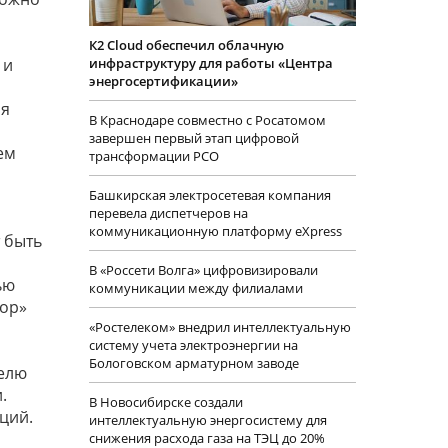
К2 Cloud обеспечил облачную
 и
инфраструктуру для работы «Центра
энергосертификации»
ия
В Краснодаре совместно с Росатомом
завершен первый этап цифровой
ем
трансформации РСО
Башкирская электросетевая компания
перевела диспетчеров на
коммуникационную платформу eXpress
 быть
В «Россети Волга» цифровизировали
ью
коммуникации между филиалами
тор»
«Ростелеком» внедрил интеллектуальную
систему учета электроэнергии на
Бологовском арматурном заводе
телю
.
В Новосибирске создали
ций.
интеллектуальную энергосистему для
снижения расхода газа на ТЭЦ до 20%