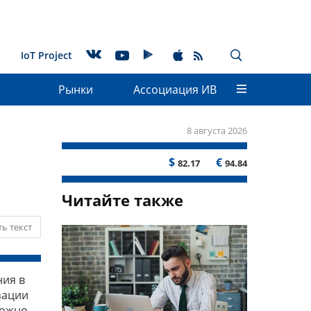
IoT Project
Рынки
Ассоциация ИВ
8 августа 2026
$
€
82.17
94.84
Читайте также
ь текст
ния в
зации
можно