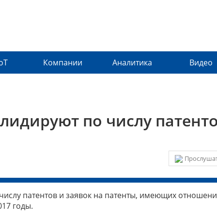
IoT
Компании
Аналитика
Видео
l лидируют по числу патенто
Прослушат
числу патентов и заявок на патенты, имеющих отношени
017 годы.