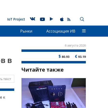
IoT Project
Рынки
Ассоциация ИВ
6 августа 2026
$
€
80.93
93.19
в в
Читайте также
ь текст
е к