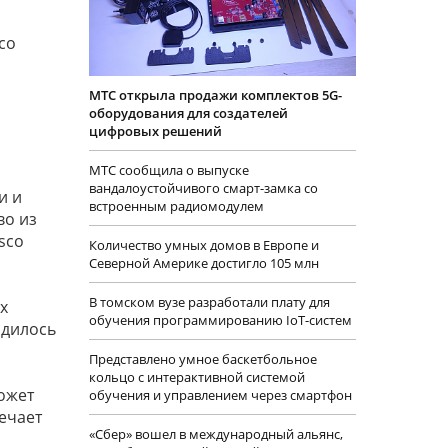
 со
МТС открыла продажи комплектов 5G-
оборудования для создателей
цифровых решений
МТС сообщила о выпуске
вандалоустойчивого смарт-замка со
и и
встроенным радиомодулем
во из
sco
Количество умных домов в Европе и
Северной Америке достигло 105 млн
В томском вузе разработали плату для
х
обучения программированию IoT-систем
одилось
Представлено умное баскетбольное
кольцо с интерактивной системой
может
обучения и управлением через смартфон
мечает
«Сбер» вошел в международный альянс,