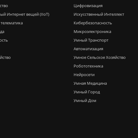
ство
Цифровизация
ый Интернет вещей (IIoT)
Искусственный Интеллект
 телематика
Кибербезопасность
еда
Микроэлектроника
ость
Умный Транспорт
Автоматизация
яйство
Умное Сельское Хозяйство
Робототехника
Нейросети
Умная Медицина
Умный Город
Умный Дом