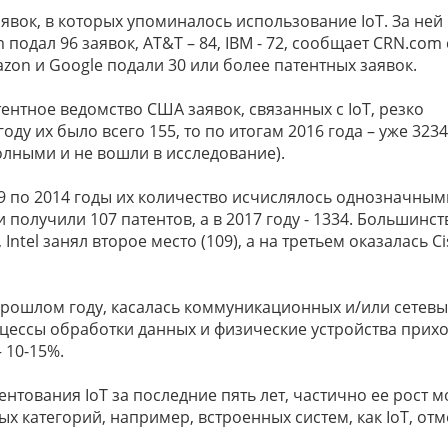
аявок, в которых упоминалось использование IoT. За ней
m подал 96 заявок, AT&T – 84, IBM - 72, сообщает CRN.com
azon и Google подали 30 или более патентных заявок.
тентное ведомство США заявок, связанных с IoT, резко
году их было всего 155, то по итогам 2016 года – уже 3234
олными и не вошли в исследование).
009 по 2014 годы их количество исчислялось однозначным
получили 107 патентов, а в 2017 году - 1334. Большинст
ntel занял второе место (109), а на третьем оказалась Ci
 прошлом году, касалась коммуникационных и/или сетевы
оцессы обработки данных и физические устройства прих
 10-15%.
ентования IoT за последние пять лет, частично ее рост 
х категорий, например, встроенных систем, как IoT, от