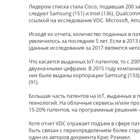
Лидером списка стала Cisco, подавшая 200 з
следуют Samsung (151) и Intel (136). Qualcom
ссылкой на исследование VDC. Microsoft, Am
Исходя из отчета, количество поданных в па
увеличилось за последние 5 лет. Если в 2013 
(данные исследования за 2017 являются неп
Что касается выданных IoT-патентов, то с 2
двузначными цифрами. В 2015 году компании 
них были выданы корпорации Samsung (133), I
(91).
Большая часть патентов на IoT, выданных в
технологий. На облачные сервисы и/или пр
15-20% патентов, на программные решения –
Хотя отчет VDC отражает подъем в сфере пат
быть связан с переопределением более стары
один из авторов документа Крис Роммел.