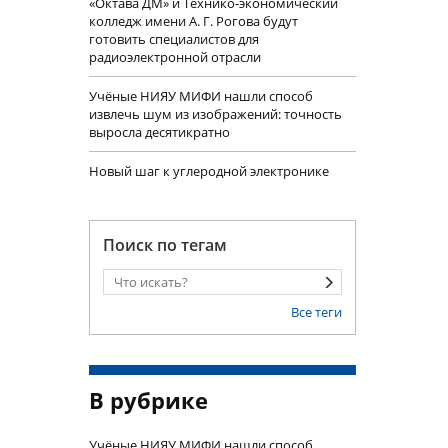
«Октава ДМ» и Технико-экономический
колледж имени А. Г. Рогова будут
готовить специалистов для
радиоэлектронной отрасли
Учëные НИЯУ МИФИ нашли способ
извлечь шум из изображений: точность
выросла десятикратно
Новый шаг к углеродной электронике
Поиск по тегам
Все теги
В рубрике
Учëные НИЯУ МИФИ нашли способ