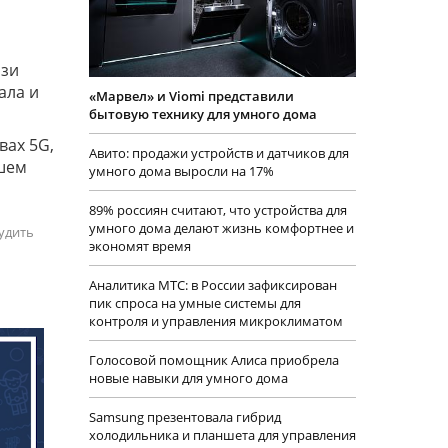
язи
ала и
«Марвел» и Viomi представили
бытовую технику для умного дома
вах 5G,
Авито: продажи устройств и датчиков для
йшем
умного дома выросли на 17%
89% россиян считают, что устройства для
умного дома делают жизнь комфортнее и
удить
экономят время
Аналитика МТС: в России зафиксирован
пик спроса на умные системы для
контроля и управления микроклиматом
Голосовой помощник Алиса приобрела
новые навыки для умного дома
Samsung презентовала гибрид
холодильника и планшета для управления