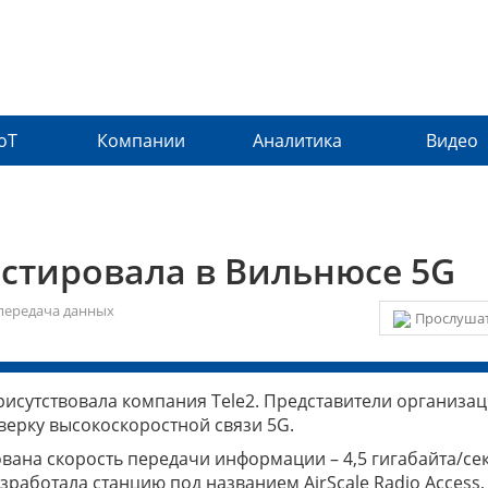
IoT
Компании
Аналитика
Видео
естировала в Вильнюсе 5G
передача данных
Прослушат
рисутствовала компания Tele2. Представители организа
верку высокоскоростной связи 5G.
вана скорость передачи информации – 4,5 гигабайта/сек
зработала станцию под названием AirScale Radio Access,