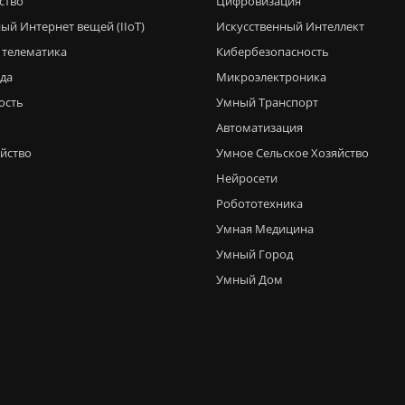
ство
Цифровизация
ый Интернет вещей (IIoT)
Искусственный Интеллект
 телематика
Кибербезопасность
еда
Микроэлектроника
ость
Умный Транспорт
Автоматизация
яйство
Умное Сельское Хозяйство
Нейросети
Робототехника
Умная Медицина
Умный Город
Умный Дом