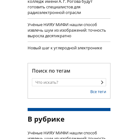
колледж имени А. Г. Рогова будут
готовить специалистов для
радиоэлектронной отрасли
Учëные НИЯУ МИФИ нашли способ
извлечь шум из изображений: точность
выросла десятикратно
Новый шаг к углеродной электронике
Поиск по тегам
Все теги
В рубрике
Учëные НИЯУ МИФИ нашли способ
извлечь шум из изображений: точность