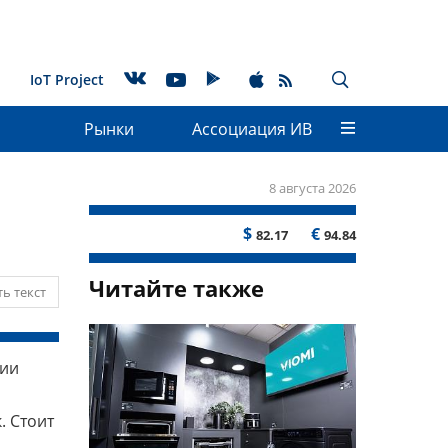
IoT Project
Рынки
Ассоциация ИВ
8 августа 2026
$
€
82.17
94.84
Читайте также
ь текст
ции
. Стоит