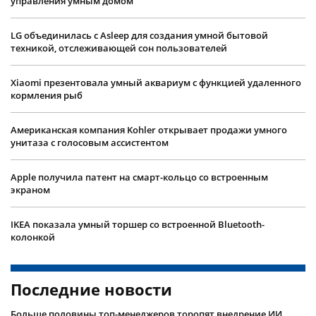
управления умным домом
LG объединилась с Asleep для создания умной бытовой
техникой, отслеживающей сон пользователей
Xiaomi презентовала умный аквариум с функцией удаленного
кормления рыб
Американская компания Kohler открывает продажи умного
унитаза с голосовым ассистентом
Apple получила патент на смарт-кольцо со встроенным
экраном
IKEA показала умный торшер со встроенной Bluetooth-
колонкой
Последние новости
Больше половины топ-менеджеров торопят внедрение ИИ,