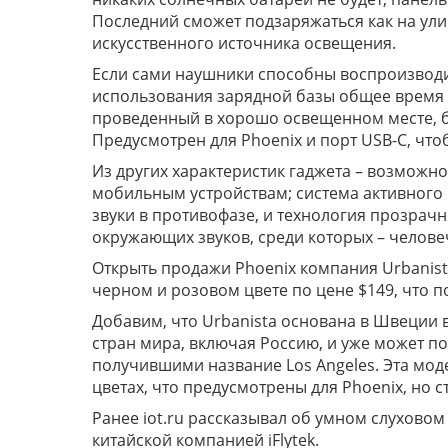
Последний сможет подзаряжаться как на улиц
искусственного источника освещения.
Если сами наушники способны воспроизводит
использования зарядной базы общее время р
проведенный в хорошо освещенном месте, бу
Предусмотрен для Phoenix и порт USB-C, чт
Из других характеристик гаджета – возможн
мобильным устройствам; система активного
звуки в противофазе, и технология прозрач
окружающих звуков, среди которых – челове
Открыть продажи Phoenix компания Urbanista
черном и розовом цвете по цене $149, что по
Добавим, что Urbanista основана в Швеции 
стран мира, включая Россию, и уже может п
получившими название Los Angeles. Эта моде
цветах, что предусмотрены для Phoenix, но сто
Ранее iot.ru рассказывал об умном слухово
китайской компанией iFlytek.