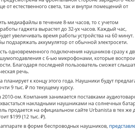
е от естественного света, так и внутри помещений от
ь медиафайлы в течение 8-ми часов, то с учетом
аботы гаджета вырастет до 32-ух часов. Каждый час,
дет увеличивать время работы устройства на 60 минут.
обы подзаряжать аккумулятор от обычной электросети.
ость одновременного подключения наушников сразу к д
 шумоподавления с 6-ью микрофонами, которые воспро
ности. Благодаря последней пользователь сможет слышат
ческая речь.
 планирует к концу этого года. Наушники будут предлаг
чти 9 тыс. ₽ по текущему курсу.
в 2010-ом. Компания занимается поставками аудиотоваро
охвастаться накладными наушниками на солнечных батар
ль продается на официальном сайте Urbanista в тех же 
ит $199 (12 тыс. ₽).
м аппарате в форме беспроводных наушников,
представл