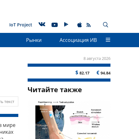
IoT Project
Рынки
Ассоциация ИВ
8 августа 2026
$
€
82.17
94.84
Читайте также
ь текст
в мире
никах
а.