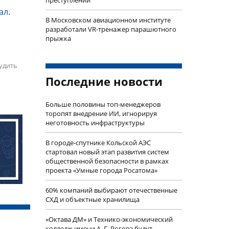
преступлений
ал
.
В Московском авиационном институте
разработали VR-тренажер парашютного
прыжка
удить
Последние новости
Больше половины топ-менеджеров
торопят внедрение ИИ, игнорируя
неготовность инфраструктуры
В городе-спутнике Кольской АЭС
стартовал новый этап развития систем
общественной безопасности в рамках
проекта «Умные города Росатома»
60% компаний выбирают отечественные
СХД и объектные хранилища
«Октава ДМ» и Технико-экономический
колледж имени А. Г. Рогова будут