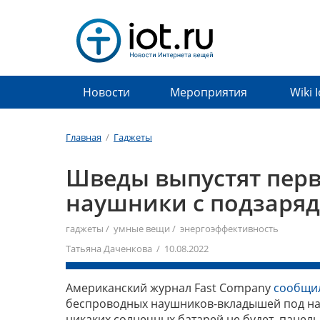
Новости
Мероприятия
Wiki 
Главная
/
Гаджеты
Шведы выпустят перв
наушники с подзаряд
гаджеты
/
умные вещи
/
энергоэффективность
Татьяна Даченкова / 10.08.2022
Американский журнал Fast Company
сообщи
беспроводных наушников-вкладышей под наз
никаких солнечных батарей не будет, панел