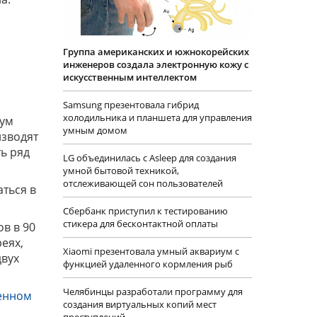
Группа американских и южнокорейских
инженеров создала электронную кожу с
искусственным интеллектом
Samsung презентовала гибрид
холодильника и планшета для управления
вум
умным домом
изводят
ь ряд
LG объединилась с Asleep для создания
умной бытовой техникой,
отслеживающей сон пользователей
аться в
Сбербанк приступил к тестированию
стикера для бесконтактной оплаты
в в 90
еях,
Xiaomi презентовала умный аквариум с
двух
функцией удаленного кормления рыб
Челябинцы разработали программу для
енном
создания виртуальных копий мест