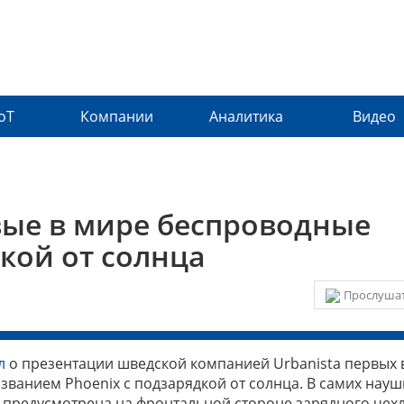
IoT
Компании
Аналитика
Видео
ые в мире беспроводные
кой от солнца
Прослушат
л
о презентации шведской компанией Urbanista первых 
ванием Phoenix с подзарядкой от солнца. В самих науш
ь предусмотрена на фронтальной стороне зарядного чехл