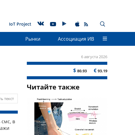
IoT Project
Рынки
Ассоциация ИВ
6 августа 2026
$
€
80.93
93.19
Читайте также
ь текст
смс, в
дажи