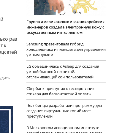
ой
Группа американских и южнокорейских
инженеров создала электронную кожу с
искусственным интеллектом
ько раз
Samsung презентовала гибрид
т к
холодильника и планшета для управления
оцсетей
умным домом
.
LG объединилась с Asleep для создания
умной бытовой техникой,
отслеживающей сон пользователей
удить
Сбербанк приступил к тестированию
стикера для бесконтактной оплаты
Челябинцы разработали программу для
создания виртуальных копий мест
преступлений
В Московском авиационном институте