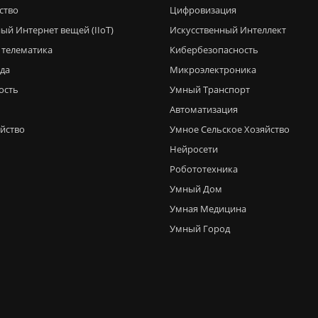
ство
Цифровизация
ый Интернет вещей (IIoT)
Искусственный Интеллект
 телематика
Кибербезопасность
еда
Микроэлектроника
ость
Умный Транспорт
Автоматизация
яйство
Умное Сельское Хозяйство
Нейросети
Робототехника
Умный Дом
Умная Медицина
Умный Город