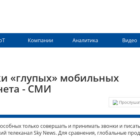
IoT
Компании
Аналитика
Видео
жи «глупых» мобильных
нета - СМИ
Прослушат
собных только совершать и принимать звонки и писать 
ий телеканал Sky News. Для сравнения, глобальные про