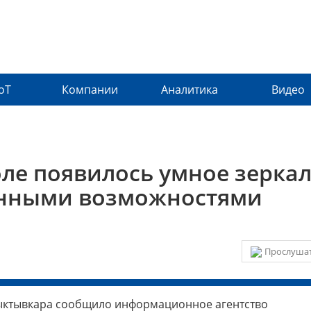
IoT
Компании
Аналитика
Видео
ле появилось умное зерка
ченными возможностями
Прослушат
Сыктывкара сообщило информационное агентство