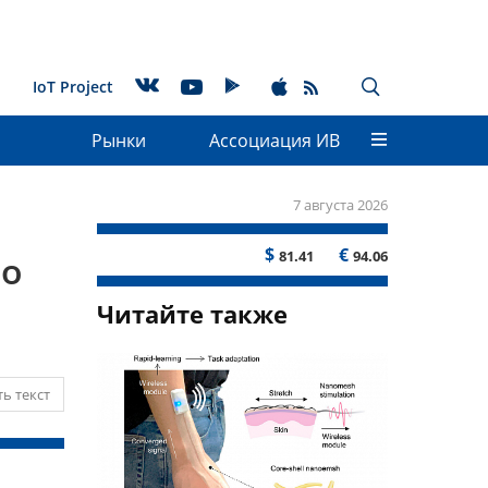
IoT Project
Рынки
Ассоциация ИВ
7 августа 2026
$
€
81.41
94.06
ло
Читайте также
ь текст