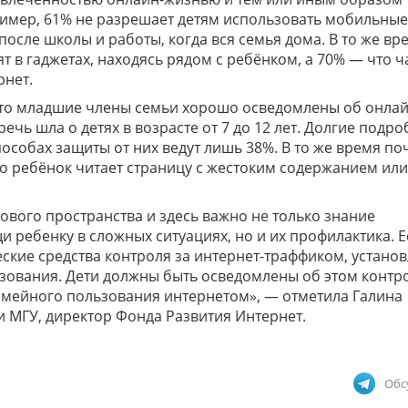
ример, 61% не разрешает детям использовать мобильные
после школы и работы, когда вся семья дома. В то же вр
 в гаджетах, находясь рядом с ребёнком, а 70% — что ч
рнет.
 что младшие члены семьи хорошо осведомлены об онлай
речь шла о детях в возрасте от 7 до 12 лет. Долгие подр
пособах защиты от них ведут лишь 38%. В то же время по
его ребёнок читает страницу с жестоким содержанием или
рового пространства и здесь важно не только знание
 ребенку в сложных ситуациях, но и их профилактика. Е
ские средства контроля за интернет-траффиком, устано
зования. Дети должны быть осведомлены об этом контр
емейного пользования интернетом», — отметила Галина
и МГУ, директор Фонда Развития Интернет.
Обс