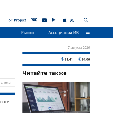
IoT Project
Рынки
Ассоциация ИВ
7 августа 2026
$
€
81.41
94.06
Читайте также
ь текст
то же