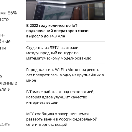
емя 86%
асто
В 2022 году количество IoT-
подключений операторов связи
н-
выросло до 14,3 млн
обные
чти
Студенты из ЛЭТИ выиграли
международный конкурс по
математическому моделированию
Городская сеть Wi-Fi в Москве за девять
лет превратилась в одну из крупнейших в
е
мире
вленные
оле и
В Томске работают над технологией,
которая вдвое улучшит качество
интернета вещей
МТС сообщила о завершившемся
развертывании в России федеральной
удить
сети интернета вещей