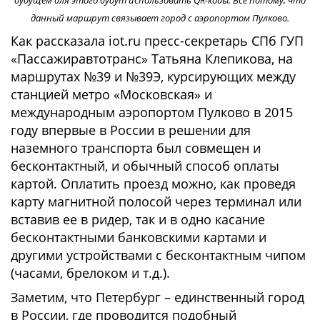
будущем для этого будут использовать QR-коды. Всё потому, что
данный маршрут связывает город с аэропортом Пулково.
Как рассказала iot.ru пресс-секретарь СПб ГУП
«Пассажиравтотранс» Татьяна Клепикова, на
маршрутах №39 и №39Э, курсирующих между
станцией метро «Московская» и
международным аэропортом Пулково в 2015
году впервые в России в решении для
наземного транспорта был совмещен и
бесконтактный, и обычный способ оплаты
картой. Оплатить проезд можно, как проведя
карту магнитной полосой через терминал или
вставив ее в ридер, так и в одно касание
бесконтактными банковскими картами и
другими устройствами с бесконтактным чипом
(часами, брелоком и т.д.).
Заметим, что Петербург – единственный город
в России, где проводится подобный