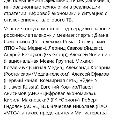
для повышения эффективности медиабизнеса,
инновационные технологии в реализации
стратегии цифровой экономики и ситуацию с
отключением аналогового ТВ.
Участие в круглом столе подтвердили главные
российские телеком- и медиаэксперты: Диана
Самошкина (Ростелеком), Роман Столярский
(ТПО «Ред Медиа»), Леонид Савков (Яндекс),
Андрей Безруков (GS Group), Алексей Янчишин
(Национальная Медиа Группа), Михаил
Ковальчук (Сигнал Медиа), Александр Косарим
(Ростелеком/Медиа-телеком), Алексей Ефимов
(Первый канал. Всемирная сеть), Эйден У
(Huawei Russia), Евгений Ковнир/Павел
Анисимов (АНО «Цифровая экономика»),
Кирилл Махновский (ГК «Орион»), Роберт
Гндолян (АО «ЦТВ»), Вячеслав Николаев (ПАО
«МТС»), а также представители Министерства