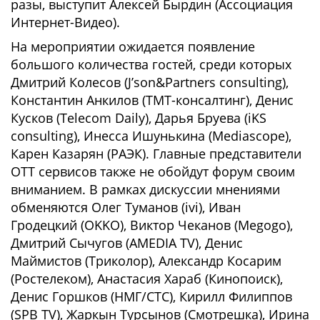
разы, выступит Алексей Бырдин (Ассоциация
Интернет-Видео).
На мероприятии ожидается появление
большого количества гостей, среди которых
Дмитрий Колесов (J’son&Partners consulting),
Константин Анкилов (ТМТ-консалтинг), Денис
Кусков (Telecom Daily), Дарья Бруева (iKS
consulting), Инесса Ишунькина (Mediascope),
Карен Казарян (РАЭК). Главные представители
OTT сервисов также не обойдут форум своим
вниманием. В рамках дискуссии мнениями
обменяются Олег Туманов (ivi), Иван
Гродецкий (ОKKO), Виктор Чеканов (Megogo),
Дмитрий Сычугов (AMEDIA TV), Денис
Маймистов (Триколор), Александр Косарим
(Ростелеком), Анастасия Хараб (Кинопоиск),
Денис Горшков (НМГ/СТС), Кирилл Филиппов
(SPB TV), Жаркын Турсынов (Смотрешка), Ирина